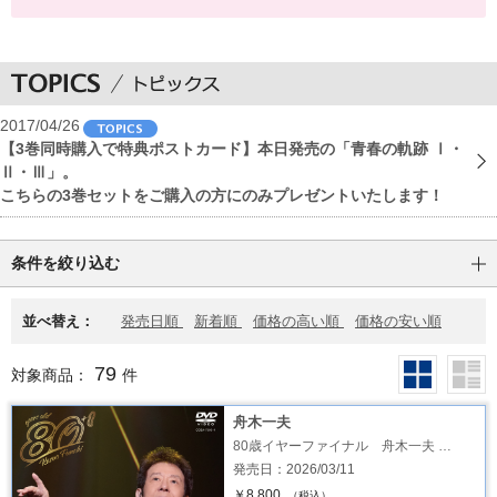
2017/04/26
【3巻同時購入で特典ポストカード】本日発売の「青春の軌跡 Ⅰ・
Ⅱ・Ⅲ」。
こちらの3巻セットをご購入の方にのみプレゼントいたします！
条件を絞り込む
並べ替え：
発売日順
新着順
価格の高い順
価格の安い順
79
対象商品：
件
舟木一夫
80歳イヤーファイナル 舟木一夫 …
発売日：2026/03/11
￥8,800
（税込）