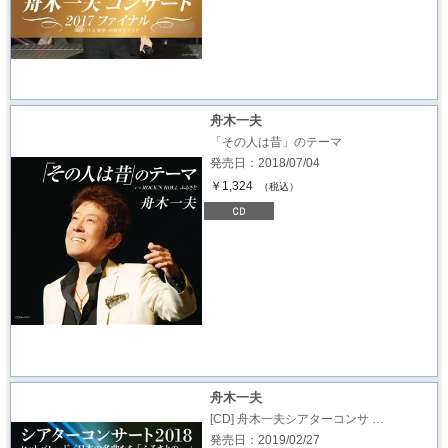
舟木一夫
「その人は昔」のテーマ
発売日：2018/07/04
￥1,324
（税込）
舟木一夫
[CD] 舟木一夫シアターコンサ …
発売日：2019/02/27