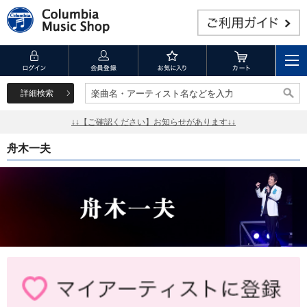
詳細検索
楽曲名・アーティスト名などを入力
楽曲名・アーティスト名などを入力
↓↓【ご確認ください】お知らせがあります↓↓
舟木一夫