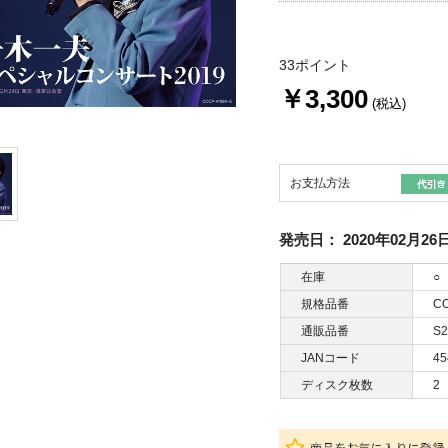
33ポイント
￥3,300
(税込)
お支払方法
発売日：
2020年02月26
在庫
○
規格品番
CO
通販品番
S2
JANコード
45
ディスク枚数
2