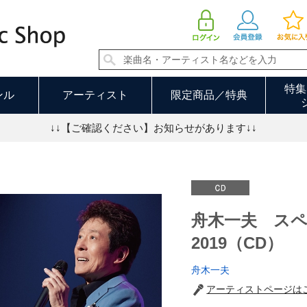
舟木一夫 スペシャルコンサート2019（CD） | 舟木一夫
特集
ンル
アーティスト
限定商品／特典
↓↓【ご確認ください】お知らせがあります↓↓
舟木一夫 ス
2019（CD）
舟木一夫
アーティストページは