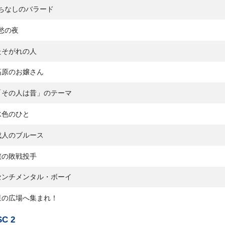
ちなしのバラード
愁の夜
たそがれの人
高原のお嬢さん
「その人は昔」のテーマ
水色のひと
成人のブルース
涙の敗戦投手
センチメンタル・ボーイ
星の広場へ集まれ！
SC 2