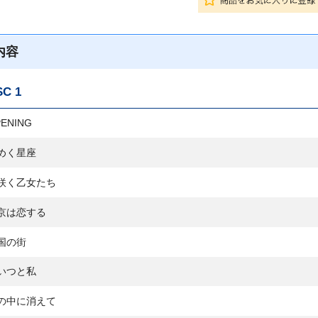
内容
SC 1
ENING
めく星座
咲く乙女たち
京は恋する
国の街
いつと私
の中に消えて