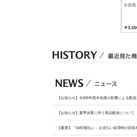
0周年記念
極ベスト50
舟木一夫 芸能生活
全曲集 
y Live” S
60周年記念コンサー
X
ト（DVD）
￥5,500
￥8,800
￥3,50
税込）
（税込）
（税込）
【お知らせ】令和8年熊本地震の影響による配送
【お知らせ】夏季休業に伴う商品配送について
【重要】「GMO後払い」お支払い延滞時の回収