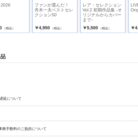
2026
ファンが選んだ！
レア・セレクション
LI
舟木一夫ベストセレ
Vol.2 初期作品集 ‐オ
Ori
クション50
リジナルからカバー
まで‐
0
￥4,950
￥5,500
￥4
（税込）
（税込）
（税込）
遅延について
事務手数料のご負担について