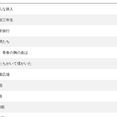
んな旅人
校三年生
学旅行
間たち
ゝ青春の胸の血は
たちがいて僕がいた
園広場
唱
笛
恋唄