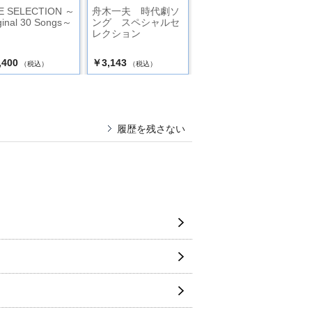
VE SELECTION ～
舟木一夫 時代劇ソ
究極のスターCDカラ
ginal 30 Songs～
ング スペシャルセ
オケ 舟木一夫 青
レクション
春ソング音源集
,400
￥3,143
￥11,000
（税込）
（税込）
（税込）
履歴を残さない