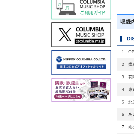
収録
DI
1 OP
2 燦
3 花
4 東
5 北
6 あ
7 雨