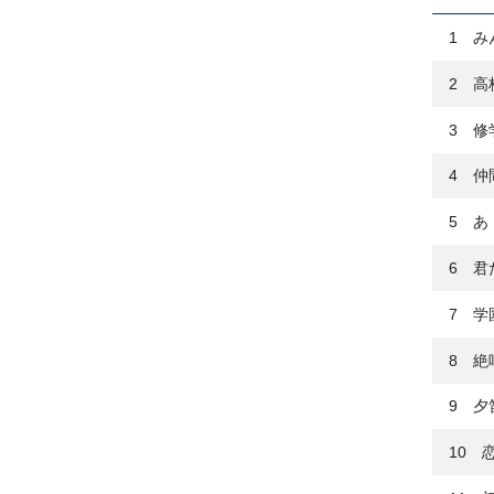
1 み
2 高
3 修
4 仲
5 あ
6 君
7 学
8 絶
9 夕
10 