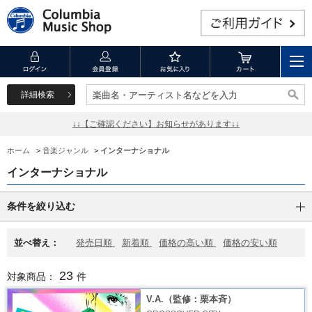
詳細検索
楽曲名・アーティスト名などを入力
楽曲名・アーティスト名などを入力
↓↓【ご確認ください】お知らせがあります↓↓
ホーム
>
音楽ジャンル
>
インターナショナル
インターナショナル
条件を絞り込む
並べ替え：
発売日順
新着順
価格の高い順
価格の安い順
23
対象商品：
件
V.A.（監修：栗本斉）