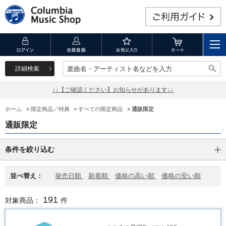
詳細検索
楽曲名・アーティスト名などを入力
楽曲名・アーティスト名などを入力
↓↓【ご確認ください】お知らせがあります↓↓
ホーム
>
限定商品／特典
>
すべての限定商品
>
通販限定
通販限定
条件を絞り込む
並べ替え：
発売日順
新着順
価格の高い順
価格の安い順
191
対象商品：
件