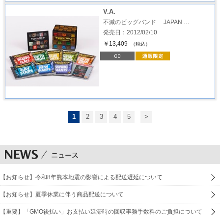
V.A.
不滅のビッグバンド JAPAN …
発売日：2012/02/10
￥13,409
（税込）
1
2
3
4
5
>
【お知らせ】令和8年熊本地震の影響による配送遅延について
【お知らせ】夏季休業に伴う商品配送について
【重要】「GMO後払い」お支払い延滞時の回収事務手数料のご負担について