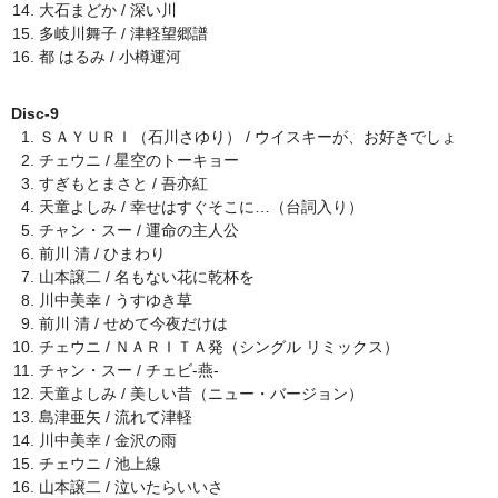
大石まどか / 深い川
多岐川舞子 / 津軽望郷譜
都 はるみ / 小樽運河
Disc-9
ＳＡＹＵＲＩ（石川さゆり） / ウイスキーが、お好きでしょ
チェウニ / 星空のトーキョー
すぎもとまさと / 吾亦紅
天童よしみ / 幸せはすぐそこに…（台詞入り）
チャン・スー / 運命の主人公
前川 清 / ひまわり
山本譲二 / 名もない花に乾杯を
川中美幸 / うすゆき草
前川 清 / せめて今夜だけは
チェウニ / ＮＡＲＩＴＡ発（シングル リミックス）
チャン・スー / チェビ-燕-
天童よしみ / 美しい昔（ニュー・バージョン）
島津亜矢 / 流れて津軽
川中美幸 / 金沢の雨
チェウニ / 池上線
山本譲二 / 泣いたらいいさ