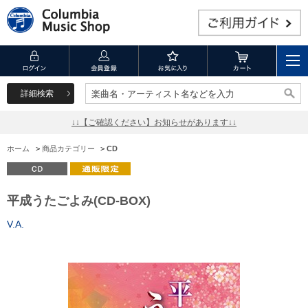
詳細検索
楽曲名・アーティスト名などを入力
楽曲名・アーティスト名などを入力
↓↓【ご確認ください】お知らせがあります↓↓
ホーム
>
商品カテゴリー
>
CD
平成うたごよみ(CD-BOX)
V.A.