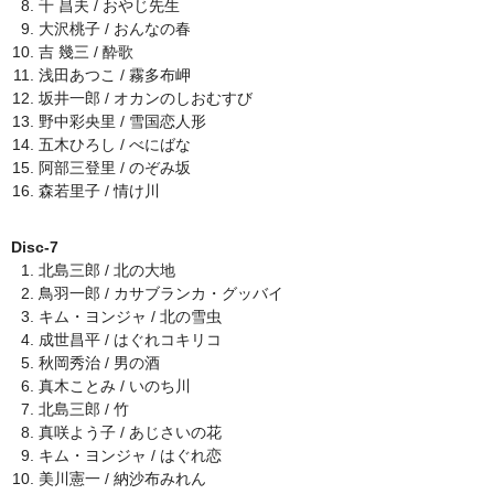
千 昌夫 / おやじ先生
大沢桃子 / おんなの春
吉 幾三 / 酔歌
浅田あつこ / 霧多布岬
坂井一郎 / オカンのしおむすび
野中彩央里 / 雪国恋人形
五木ひろし / べにばな
阿部三登里 / のぞみ坂
森若里子 / 情け川
Disc-7
北島三郎 / 北の大地
鳥羽一郎 / カサブランカ・グッバイ
キム・ヨンジャ / 北の雪虫
成世昌平 / はぐれコキリコ
秋岡秀治 / 男の酒
真木ことみ / いのち川
北島三郎 / 竹
真咲よう子 / あじさいの花
キム・ヨンジャ / はぐれ恋
美川憲一 / 納沙布みれん