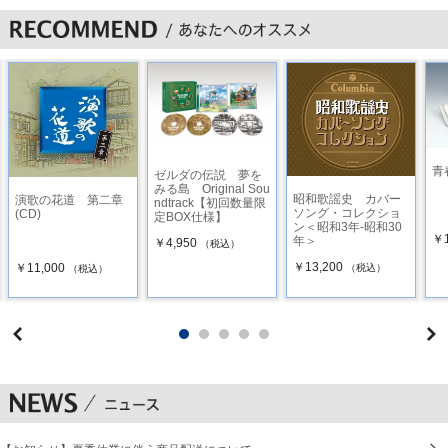
青
ゼルダの伝説 夢を
みる島 Original Sou
昭和歌謡史 カバー
演歌の花道 第二章
ndtrack【初回数量限
ソング・コレクショ
(CD)
定BOX仕様】
ン＜昭和3年-昭和30
￥1
年＞
￥4,950
（税込）
￥13,200
￥11,000
（税込）
（税込）