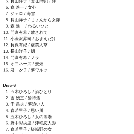
長山洋子・影山時則 / 絆
森 進一 / 女心
ジェロ / 海雪
長山洋子 / じょんから女節
森 進一 / わるいひと
門倉有希 / 放されて
小金沢昇司 / おまえだけ
長保有紀 / 虞美人草
長山洋子 / 蜩
門倉有希 / ノラ
オヨネーズ / 麦畑
君 夕子 / 夢ワルツ
Disc-6
五木ひろし / 酒ひとり
吉 幾三 / 酔待酒
千 昌夫 / 夢追い人
森若里子 / 思い川
五木ひろし / 女の酒場
野中彩央里 / 津軽恋人形
森若里子 / 嵯峨野の女