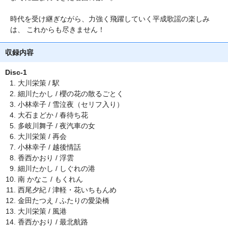
時代を受け継ぎながら、力強く飛躍していく平成歌謡の楽しみ
は、 これからも尽きません！
収録内容
Disc-1
大川栄策 / 駅
細川たかし / 櫻の花の散るごとく
小林幸子 / 雪泣夜（セリフ入り）
大石まどか / 春待ち花
多岐川舞子 / 夜汽車の女
大川栄策 / 再会
小林幸子 / 越後情話
香西かおり / 浮雲
細川たかし / しぐれの港
南 かなこ / もくれん
西尾夕紀 / 津軽・花いちもんめ
金田たつえ / ふたりの愛染橋
大川栄策 / 風港
香西かおり / 最北航路