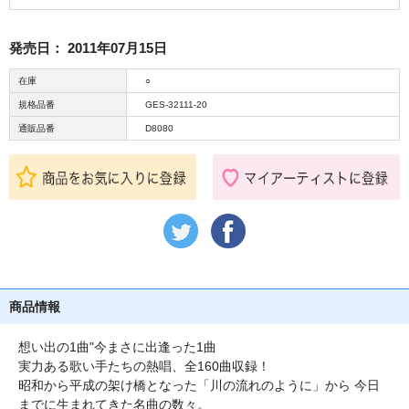
発売日：
2011年07月15日
在庫
○
規格品番
GES-32111-20
通販品番
D8080
商品情報
想い出の1曲"今まさに出逢った1曲
実力ある歌い手たちの熱唱、全160曲収録！
昭和から平成の架け橋となった「川の流れのように」から 今日
までに生まれてきた名曲の数々。