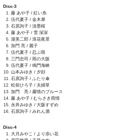
Disc-3
藤 あや子 / 紅い糸
伍代夏子 / 金木犀
石原詢子 / 淡墨桜
藤 あや子 / 雪 深深
渥美二郎 / 浪花夜景
加門 亮 / 麗子
伍代夏子 / 忍ぶ雨
三門忠司 / 雨の大阪
伍代夏子 / 鳴門海峡
山本みゆき / 夕顔
石原詢子 / ふたり傘
松前ひろ子 / 夫婦草
加門 亮 / 霧情のブルース
藤 あや子 / むらさき雨情
永井みゆき / 大阪すずめ
石原詢子 / みれん酒
Disc-4
大月みやこ / より添い花