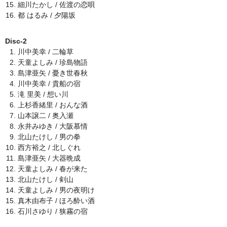
細川たかし / 佐渡の恋唄
都 はるみ / 夕陽坂
Disc-2
川中美幸 / 二輪草
天童よしみ / 珍島物語
島津亜矢 / 憂き世春秋
川中美幸 / 貴船の宿
滝 里美 / 想い川
上杉香緒里 / おんな酒
山本譲二 / 奥入瀬
永井みゆき / 大阪慕情
北山たけし / 男の拳
西方裕之 / 北しぐれ
島津亜矢 / 大器晩成
天童よしみ / 春が来た
北山たけし / 剣山
天童よしみ / 男の夜明け
真木由布子 / ほろ酔い酒
石川さゆり / 狭霧の宿