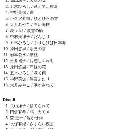
原田悠里 / 天草の女
五木ひろし / 逢えて…横浜
神野美伽 / 道
小金沢昇司 / ひとひらの雪
大月みやこ / 白い海峡
鏡 五郎 / 淡雪の橋
中村美律子 / だんじり
五木ひろし / ふりむけば日本海
原田悠里 / 氷見の雪
岩本公水 / 草枕
永井裕子 / 片恋しぐれ町
原田悠里 / 津軽の花
五木ひろし / 凍て鶴
神野美伽 / 浮雲ふたり
大月みやこ / 涙かさねて
Disc-5
長山洋子 / 捨てられて
門倉有希 / 鴎…カモメ
森 進一 / 泣かせ雨
長保有紀 / さすらい夜曲