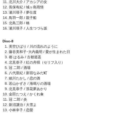
北川大介 / アカシアの女
長保有紀 / 城ヶ島雨情
瀬川瑛子 / 夢仕度
鳥羽一郎 / 親子船
北島三郎 / 橋
瀬川瑛子 / 人生つづら坂
Disc-8
美空ひばり / 川の流れのように
藤谷美和子･大内義明 / 愛が生まれた日
都 はるみ / 古都逍遥
北見恭子 / 紅の舟唄（セリフ入り）
冠 二郎 / 酒場
八代亜紀 / 新宿なみだ町
細川たかし / 恋の酒
若山かずさ / 海鳴りの酒場
北見恭子 / 浪花夢あかり
金田たつえ / かくれ傘
冠 二郎 / 炎
新沼謙治 / 大雪よ
小林幸子 / 恋螢