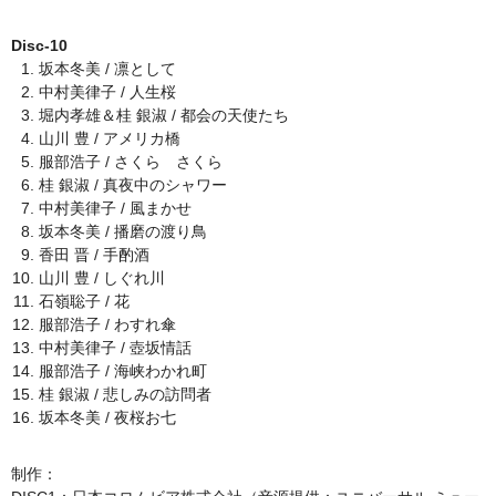
Disc-10
坂本冬美 / 凛として
中村美律子 / 人生桜
堀内孝雄＆桂 銀淑 / 都会の天使たち
山川 豊 / アメリカ橋
服部浩子 / さくら さくら
桂 銀淑 / 真夜中のシャワー
中村美律子 / 風まかせ
坂本冬美 / 播磨の渡り鳥
香田 晋 / 手酌酒
山川 豊 / しぐれ川
石嶺聡子 / 花
服部浩子 / わすれ傘
中村美律子 / 壺坂情話
服部浩子 / 海峡わかれ町
桂 銀淑 / 悲しみの訪問者
坂本冬美 / 夜桜お七
制作：