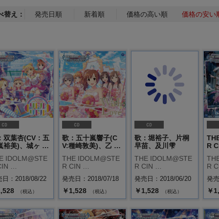
べ替え：
発売日順
新着順
価格の高い順
価格の安い
：双葉杏(CV：五
歌：五十嵐響子(C
歌：堀裕子、片桐
TH
嵐裕美)、城ヶ …
V:種崎敦美)、乙 …
早苗、及川雫
R C
E IDOLM@STE
THE IDOLM@STE
THE IDOLM@STE
TH
CIN …
R CIN …
R CIN …
R C
日：2018/08/22
発売日：2018/07/18
発売日：2018/06/20
発売日
,528
￥1,528
￥1,528
￥1
（税込）
（税込）
（税込）