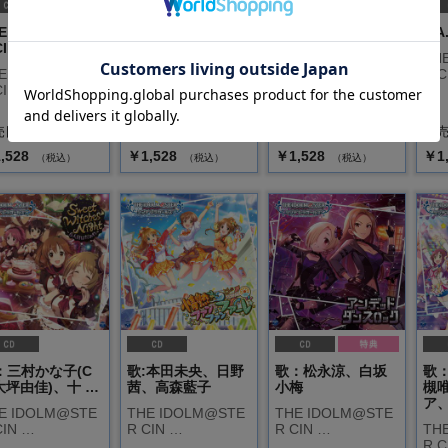
E IDOLM@STE
THE IDOLM@STE
THE IDOLM@STE
V.A
CIN …
R CIN …
R CIN …
TH
E IDOLM@STE
THE IDOLM@STE
THE IDOLM@STE
R C
CIN …
R CIN …
R CIN …
日：2016/06/22
発売日：2016/08/31
発売日：2016/10/05
発売日
,528
￥1,528
￥1,528
￥1
（税込）
（税込）
（税込）
：三村かな子(C
歌:本田未央、日野
歌：松永涼、白坂
歌
:大坪由佳)、十 …
茜、高森藍子
小梅
槻
ア、
E IDOLM@STE
THE IDOLM@STE
THE IDOLM@STE
CIN …
R CIN …
R CIN …
TH
R C