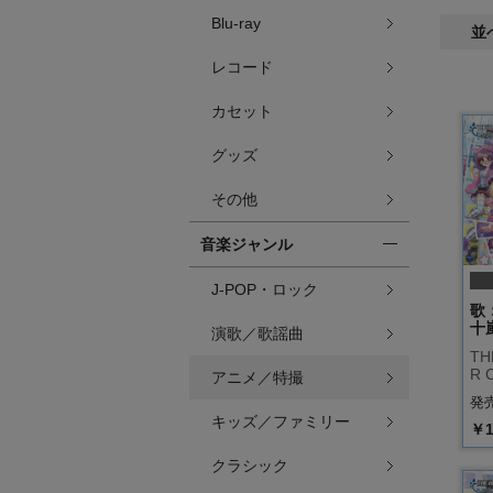
Blu-ray
並
レコード
カセット
グッズ
その他
音楽ジャンル
J-POP・ロック
歌
十
演歌／歌謡曲
TH
R 
アニメ／特撮
発売
キッズ／ファミリー
￥1
クラシック