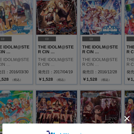
E IDOLM@STE
THE IDOLM@STE
THE IDOLM@STE
TH
CIN …
R CIN …
R CIN …
R C
E IDOLM@STE
THE IDOLM@STE
THE IDOLM@STE
TH
CIN …
R CIN …
R CIN …
R C
日：2016/03/30
発売日：2017/04/19
発売日：2016/12/28
発売日
,528
￥1,528
￥1,528
￥1
（税込）
（税込）
（税込）