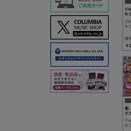
TH
R 
TH
R 
発売
￥1
歌
V
TH
R 