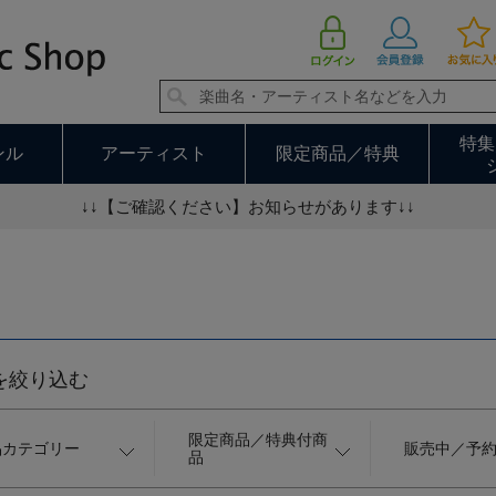
アニメ／特撮 並び順：価格の安い順 16／76ページ
特集
ンル
アーティスト
限定商品／特典
↓↓【ご確認ください】お知らせがあります↓↓
を絞り込む
限定商品／特典付商
品カテゴリー
販売中／予
品