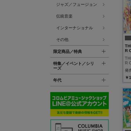
ジャズ／フュージョン
伝統音楽
インターナショナル
その他
TH
R 
限定商品／特典
TH
R 
特集／イベント／シリ
ーズ
発売
￥1
年代