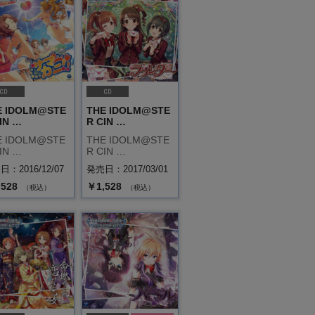
E IDOLM@STE
THE IDOLM@STE
IN …
R CIN …
E IDOLM@STE
THE IDOLM@STE
IN …
R CIN …
：2016/12/07
発売日：2017/03/01
,528
￥1,528
（税込）
（税込）