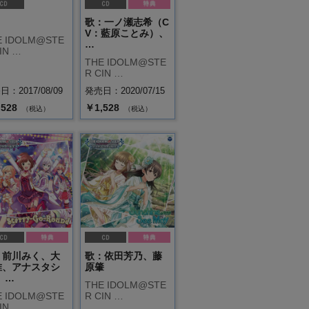
.
歌：一ノ瀬志希（C
V：藍原ことみ）、
E IDOLM@STE
…
IN …
THE IDOLM@STE
R CIN …
：2017/08/09
発売日：2020/07/15
,528
￥1,528
（税込）
（税込）
：前川みく、大
歌：依田芳乃、藤
唯、アナスタシ
原肇
 …
THE IDOLM@STE
E IDOLM@STE
R CIN …
IN …