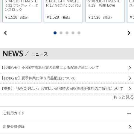
STARLIGHT MASTE
STARLIGHT MASTE
STARLIGHT MASTE
E
R 32 アンデッド・ダ
R 17 Nothing but You
R 19 With Love
ス
ンスロック
￥1,528
￥1,528
￥1,528
￥1
（税込）
（税込）
（税込）
【お知らせ】令和8年熊本地震の影響による配送遅延について
【お知らせ】夏季休業に伴う商品配送について
【重要】「GMO後払い」お支払い延滞時の回収事務手数料のご負担について
もっと見る
ご利用ガイド
新規会員登録