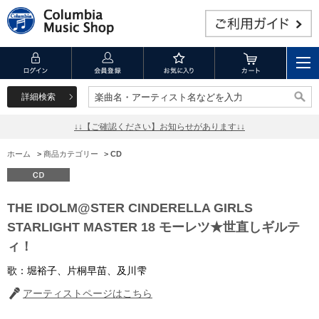
詳細検索
楽曲名・アーティスト名などを入力
楽曲名・アーティスト名などを入力
↓↓【ご確認ください】お知らせがあります↓↓
ホーム
>
商品カテゴリー
>
CD
THE IDOLM@STER CINDERELLA GIRLS
STARLIGHT MASTER 18 モーレツ★世直しギルテ
ィ！
歌：堀裕子、片桐早苗、及川雫
アーティストページはこちら