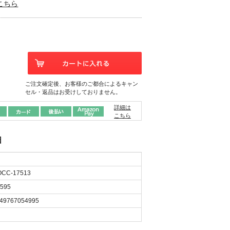
こちら
ご注文確定後、お客様のご都合によるキャン
セル・返品はお受けしておりません。
詳細は
こちら
日
CC-17513
595
49767054995