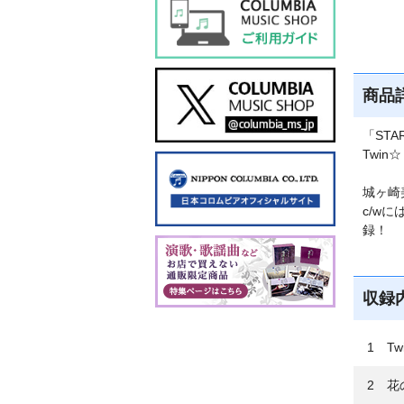
商品
「STAR
Twi
城ヶ崎
c/wに
録！
収録
1 T
2 花