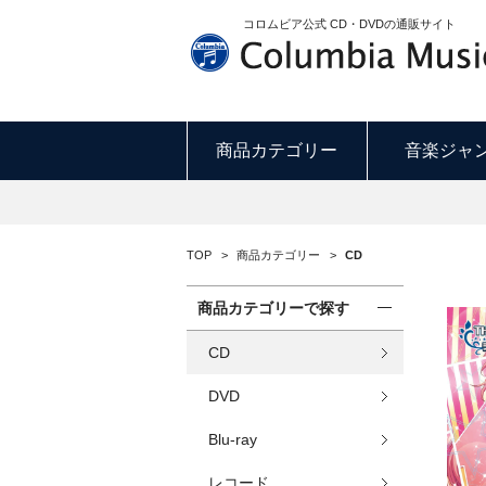
THE IDOLM@
コロムビア公式 CD・DVDの通販サイト
商品カテゴリー
音楽ジャ
TOP
>
商品カテゴリー
>
CD
商品カテゴリーで探す
CD
DVD
Blu-ray
レコード