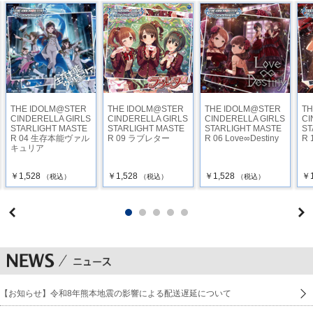
THE IDOLM@STER
THE IDOLM@STER
THE IDOLM@STER
TH
CINDERELLA GIRLS
CINDERELLA GIRLS
CINDERELLA GIRLS
CI
STARLIGHT MASTE
STARLIGHT MASTE
STARLIGHT MASTE
ST
R 04 生存本能ヴァル
R 09 ラブレター
R 06 Love∞Destiny
R 1
キュリア
￥1,528
￥1,528
￥1,528
￥1
（税込）
（税込）
（税込）
【お知らせ】令和8年熊本地震の影響による配送遅延について