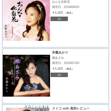
おんな化粧花
発売日：2018/06/20
￥1,324
（税込）
朱鷺あかり
棘あざみ
発売日：2016/07/20
￥1,324
（税込）
クミコ with 風街レビュー