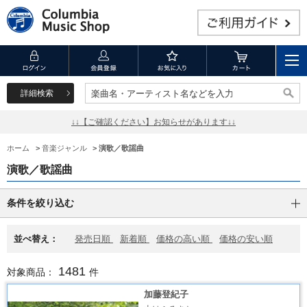
詳細検索
楽曲名・アーティスト名などを入力
楽曲名・アーティスト名などを入力
↓↓【ご確認ください】お知らせがあります↓↓
ホーム
>
音楽ジャンル
>
演歌／歌謡曲
演歌／歌謡曲
条件を絞り込む
並べ替え：
発売日順
新着順
価格の高い順
価格の安い順
1481
対象商品：
件
加藤登紀子