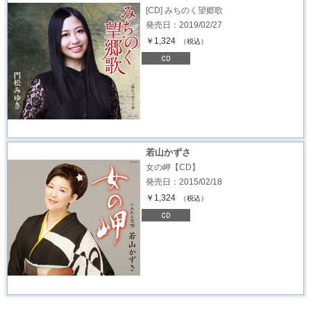
[CD] みちのく望郷歌
発売日：2019/02/27
￥1,324
（税込）
若山かずさ
女の岬【CD】
発売日：2015/02/18
￥1,324
（税込）