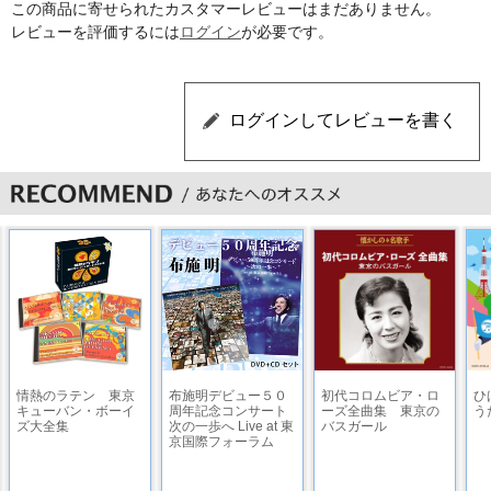
この商品に寄せられたカスタマーレビューはまだありません。
レビューを評価するには
ログイン
が必要です。
情熱のラテン 東京
布施明デビュー５０
初代コロムビア・ロ
ひ
キューバン・ボーイ
周年記念コンサート
ーズ全曲集 東京の
う
ズ大全集
次の一歩へ Live at 東
バスガール
京国際フォーラム