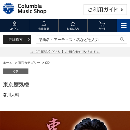
詳細検索
楽曲名・アーティスト名などを入力
楽曲名・アーティスト名などを入力
↓↓【ご確認ください】お知らせがあります↓↓
ホーム
>
商品カテゴリー
>
CD
東京蜃気楼
森川大輔