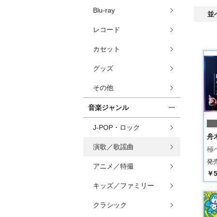
Blu-ray
並
レコード
カセット
グッズ
その他
音楽ジャンル
J-POP・ロック
舟
演歌／歌謡曲
極
発売
アニメ／特撮
￥5
キッズ／ファミリー
クラシック