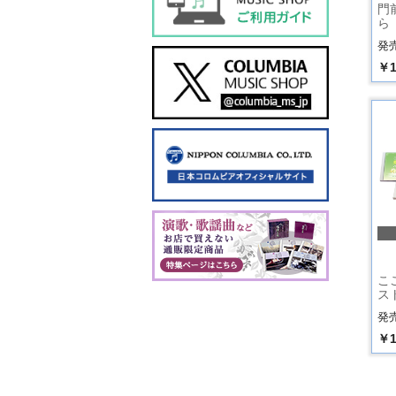
門
ら
発売
￥1
こ
スト
発売
￥1