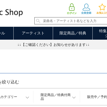
演歌／歌謡曲 並び順：発売日順
特集
ンル
アーティスト
限定商品／特典
↓↓【ご確認ください】お知らせがあります↓↓
を絞り込む
限定商品／特典付商
品カテゴリー
販売中／予
品