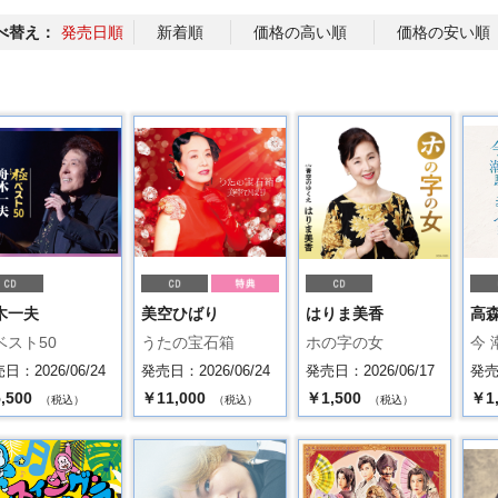
べ替え：
発売日順
新着順
価格の高い順
価格の安い順
木一夫
美空ひばり
はりま美香
高
ベスト50
うたの宝石箱
ホの字の女
今 
日：2026/06/24
発売日：2026/06/24
発売日：2026/06/17
発売日
,500
￥11,000
￥1,500
￥1
（税込）
（税込）
（税込）