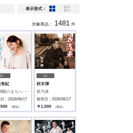
表示形式：
1481
対象商品：
件
森有紀
村木弾
潮騒のまちへ･･･
夜汽車
：2026/06/17
発売日：2026/06/17
,500
￥1,500
（税込）
（税込）