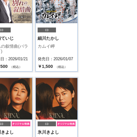
崎ていじ
細川たかし
れの叙情曲(バラ
カムイ岬
)
：2026/01/21
発売日：2026/01/07
,500
￥1,500
（税込）
（税込）
川きよし
氷川きよし