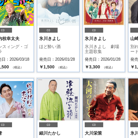
内枝幸太夫
氷川きよし
氷川きよし
山
ンスィング・ゴ
ほど酔い酒
氷川きよし 劇場
別
ラ
主題歌集
ード
日：2026/03/18
発売日：2026/01/28
発売日：2026/01/28
発売日
,500
￥1,500
￥3,300
￥1
（税込）
（税込）
（税込）
青
細川たかし
大川栄策
氷