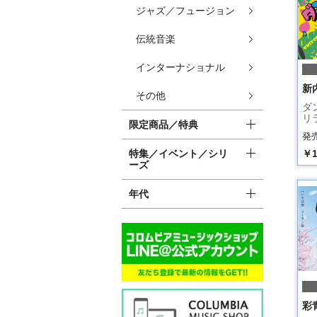
ジャズ／フュージョン
伝統音楽
インターナショナル
新
その他
ダ
リ
限定商品／特典
発売
特集／イベント／シリ
￥1
ーズ
年代
彩