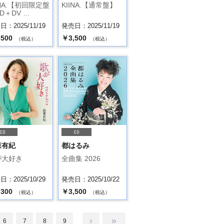
INA.【初回限定盤
KIINA.【通常盤】
D＋DV …
：2025/11/19
発売日：2025/11/19
,500
￥3,500
（税込）
（税込）
森有紀
都はるみ
が大好き
全曲集 2026
：2025/10/29
発売日：2025/10/22
,300
￥3,500
（税込）
（税込）
6
7
8
9