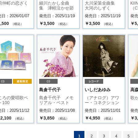
前仲町の恋ざく
細川たかし全曲
大川栄策全曲集
KI
集 津軽泣かせ節
大河のしずく
（C
日：2026/01/07
発売日：2025/11/19
発売日：2025/11/19
発売日
,500
￥3,500
￥3,500
￥5
（税込）
（税込）
（税込）
島倉千代子
いしだあゆみ
高
ころの愛唱歌ベ
島倉千代子 メモ
（アナログ）アワ
歌
100
リアル・ベスト
ー・コネクション
日：2025/11/12
発売日：2025/11/08
発売日：2025/11/01
発売日
2,100
￥3,850
￥4,950
￥3
（税込）
（税込）
（税込）
1
2
3
4
5