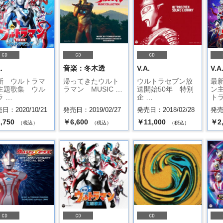
.
音楽：冬木透
V.A.
V.A
新 ウルトラマ
帰ってきたウルト
ウルトラセブン放
最
主題歌集 ウル
ラマン MUSIC …
送開始50年 特別
ン
ラ …
企 …
トラ
日：2020/10/21
発売日：2019/02/27
発売日：2018/02/28
発売日
,750
￥6,600
￥11,000
￥2
（税込）
（税込）
（税込）