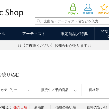
ウルトラマン 並び順：発売日順
特集
ンル
アーティスト
限定商品／特典
↓↓【ご確認ください】お知らせがあります↓↓
を絞り込む
品カテゴリー
販売中／予約商品
価格帯
べ替え：
発売日順
新着順
価格の高い順
価格の安い順