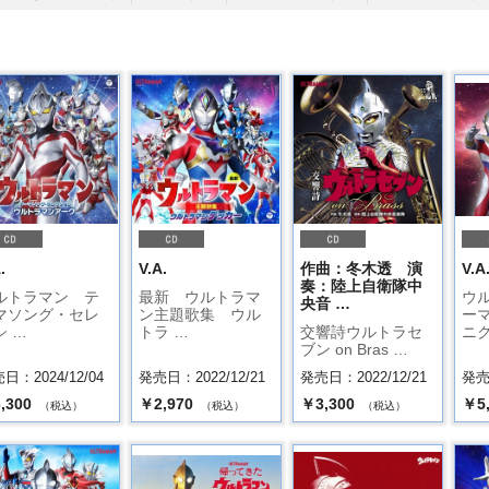
.
V.A.
作曲：冬木透 演
V.A
奏：陸上自衛隊中
ルトラマン テ
最新 ウルトラマ
ウ
央音 …
マソング・セレ
ン主題歌集 ウル
ー
シ …
トラ …
交響詩ウルトラセ
ニク
ブン on Bras …
日：2024/12/04
発売日：2022/12/21
発売日：2022/12/21
発売日
,300
￥2,970
￥3,300
￥5
（税込）
（税込）
（税込）