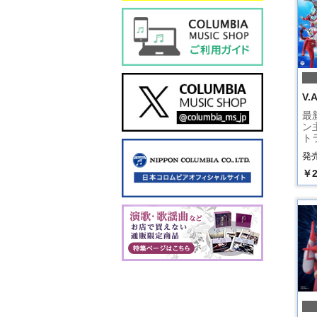
V.A
最
ン
ト
発売
￥2