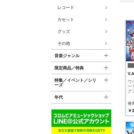
レコード
カセット
グッズ
その他
音楽ジャンル
限定商品／特典
V.A
特集／イベント／シリ
ウ
ーズ
ー
ク
年代
発売
￥3