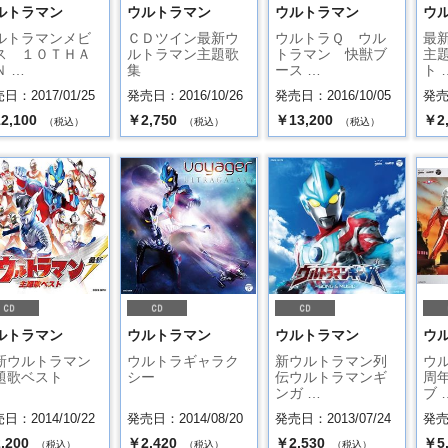
ルトラマン
ウルトラマン
ウルトラマン
ウ
ルトラマンメビ
ＣＤツイン最新ウ
ウルトラＱ ウル
最
ス １０ＴＨＡ
ルトラマン主題歌
トラマン 快獣ブ
主
Ｎ …
集
ース …
ト 
日：2017/01/25
発売日：2016/10/26
発売日：2016/10/05
発売日
2,100
￥2,750
￥13,200
￥2
（税込）
（税込）
（税込）
ルトラマン
ウルトラマン
ウルトラマン
ウ
新ウルトラマン
ウルトラギャラク
新ウルトラマン列
ウル
題歌ベスト
シー
伝ウルトラマンギ
周
ンガ …
ブ 
日：2014/10/22
発売日：2014/08/20
発売日：2013/07/24
発売日
,200
￥2,420
￥2,530
￥5
（税込）
（税込）
（税込）