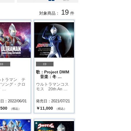
19
対象商品：
件
.
歌：Project DMM
音楽：冬 …
ルトラマン テ
マソング・クロ
ウルトラマンコス
 …
モス 20th An …
：2022/06/01
発売日：2021/07/21
,500
￥11,000
（税込）
（税込）