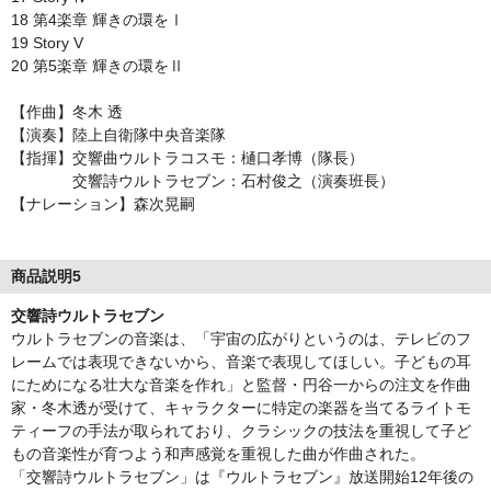
18 第4楽章 輝きの環をⅠ
19 Story V
20 第5楽章 輝きの環をⅡ
【作曲】冬木 透
【演奏】陸上自衛隊中央音楽隊
【指揮】交響曲ウルトラコスモ：樋口孝博（隊長）
交響詩ウルトラセブン：石村俊之（演奏班長）
【ナレーション】森次晃嗣
商品説明5
交響詩ウルトラセブン
ウルトラセブンの音楽は、「宇宙の広がりというのは、テレビのフ
レームでは表現できないから、音楽で表現してほしい。子どもの耳
にためになる壮大な音楽を作れ」と監督・円谷一からの注文を作曲
家・冬木透が受けて、キャラクターに特定の楽器を当てるライトモ
ティーフの手法が取られており、クラシックの技法を重視して子ど
もの音楽性が育つよう和声感覚を重視した曲が作曲された。
「交響詩ウルトラセブン」は『ウルトラセブン』放送開始12年後の