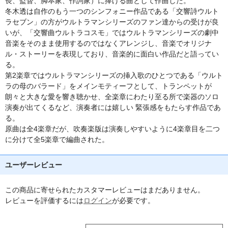
長、監督、脚本家、作詞家）に捧げる曲として作曲した。
冬木透は自作のもう一つのシンフォニー作品である「交響詩ウルト
ラセブン」の方がウルトラマンシリーズのファン達からの受けが良
いが、「交響曲ウルトラコスモ」ではウルトラマンシリーズの劇中
音楽をそのまま使用するのではなくアレンジし、音楽でオリジナ
ル・ストーリーを表現しており、音楽的に面白い作品だと語ってい
る。
第2楽章ではウルトラマンシリーズの挿入歌のひとつである「ウルト
ラの母のバラード」をメインモティーフとして、トランペットが
朗々と大きな愛を響き聴かせ、全楽章にわたり至る所で楽器のソロ
演奏が出てくるなど、演奏者には嬉しい 緊張感をもたらす作品であ
る。
原曲は全4楽章だが、吹奏楽版は演奏しやすいように4楽章目を二つ
に分けて全5楽章で編曲された。
ユーザーレビュー
この商品に寄せられたカスタマーレビューはまだありません。
レビューを評価するには
ログイン
が必要です。