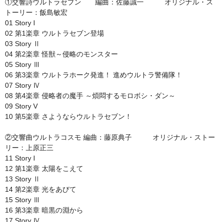
①交響詩ウルトラセブン 編曲：佐藤誠一 オリジナル・ス
トーリー：飯島敏宏
01 Story I
02 第1楽章 ウルトラセブン登場
03 Story Ⅱ
04 第2楽章 怪獣～侵略のモンスター
05 Story Ⅲ
06 第3楽章 ウルトラホーク発進！ 進めウルトラ警備隊！
07 Story Ⅳ
08 第4楽章 侵略者の魔手 ～煩悶するモロボシ・ダン～
09 Story V
10 第5楽章 さようならウルトラセブン！
②交響曲ウルトラコスモ 編曲：藤原典子 オリジナル・ストー
リー：上原正三
11 Story I
12 第1楽章 太陽をこえて
13 Story Ⅱ
14 第2楽章 光をあびて
15 Story Ⅲ
16 第3楽章 暗黒の淵から
17 Story Ⅳ