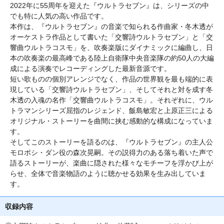
2022年に55周年を迎えた『ウルトラセブン』は、シリーズの中
でも特に人気の高い作品です。
本作は、『ウルトラセブン』の音楽で知られる作曲家・冬木透が
オーケストラ作品として書いた「交響詩ウルトラセブン」と「交
響曲ウルトラコスモ」を、吹奏楽版にダイナミックに編曲し、日
本の吹奏楽の最高峰である陸上自衛隊中央音楽隊の約50人の大編
成による演奏でレコーディングした最新音源です。
短い歌ものの個別アレンジでなく、作品の世界観を最も端的に表
現している「交響詩ウルトラセブン」、そしてそれと対を成す冬
木透の入魂の名作「交響曲ウルトラコスモ」。それぞれに、ウル
トラマンシリーズ屈指のレジェンド、飯島敏宏と上原正三による
オリジナル・ストーリーを曲間に挟む感動的な構成になっていま
す。
そしてこのストーリーを語るのは、『ウルトラセブン』の主人公
モロボシ・ダン役の森次晃嗣。その説得力のある落ち着いた声で
語るストーリーが、楽曲に隠された様々なモチーフを浮かび上が
らせ、全体で音楽物語のように聴かせる効果を生み出していま
す。
収録内容