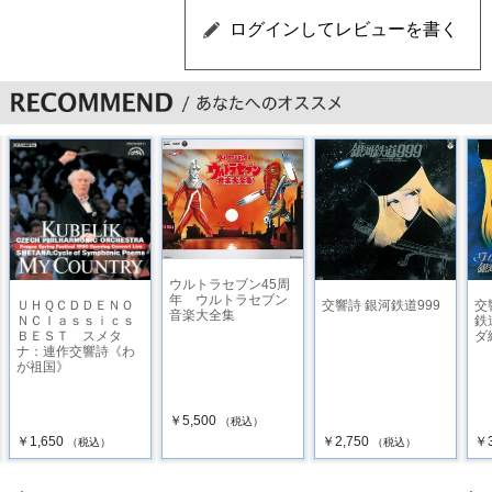
ウルトラセブン45周
年 ウルトラセブン
ＵＨＱＣＤＤＥＮＯ
交響詩 銀河鉄道999
交
音楽大全集
ＮＣｌａｓｓｉｃｓ
鉄
ＢＥＳＴ スメタ
ダ
ナ：連作交響詩《わ
が祖国》
￥5,500
（税込）
￥1,650
￥2,750
￥3
（税込）
（税込）