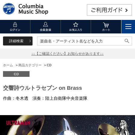
詳細検索
楽曲名・アーティスト名などを入力
楽曲名・アーティスト名などを入力
↓↓【ご確認ください】お知らせがあります↓↓
ホーム
>
商品カテゴリー
>
CD
交響詩ウルトラセブン on Brass
作曲：冬木透 演奏：陸上自衛隊中央音楽隊