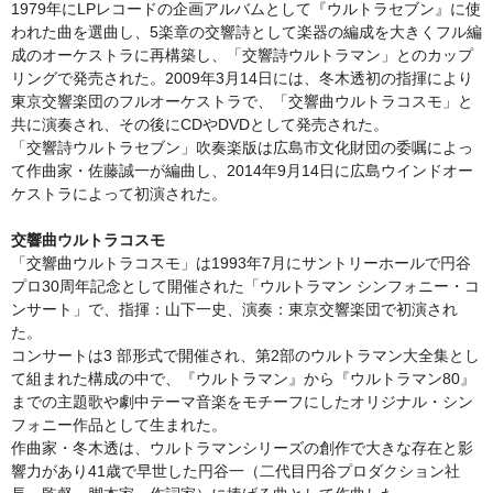
1979年にLPレコードの企画アルバムとして『ウルトラセブン』に使
われた曲を選曲し、5楽章の交響詩として楽器の編成を大きくフル編
成のオーケストラに再構築し、「交響詩ウルトラマン」とのカップ
リングで発売された。2009年3月14日には、冬木透初の指揮により
東京交響楽団のフルオーケストラで、「交響曲ウルトラコスモ」と
共に演奏され、その後にCDやDVDとして発売された。
「交響詩ウルトラセブン」吹奏楽版は広島市文化財団の委嘱によっ
て作曲家・佐藤誠一が編曲し、2014年9月14日に広島ウインドオー
ケストラによって初演された。
交響曲ウルトラコスモ
「交響曲ウルトラコスモ」は1993年7月にサントリーホールで円谷
プロ30周年記念として開催された「ウルトラマン シンフォニー・コ
ンサート」で、指揮：山下一史、演奏：東京交響楽団で初演され
た。
コンサートは3 部形式で開催され、第2部のウルトラマン大全集とし
て組まれた構成の中で、『ウルトラマン』から『ウルトラマン80』
までの主題歌や劇中テーマ音楽をモチーフにしたオリジナル・シン
フォニー作品として生まれた。
作曲家・冬木透は、ウルトラマンシリーズの創作で大きな存在と影
響力があり41歳で早世した円谷一（二代目円谷プロダクション社