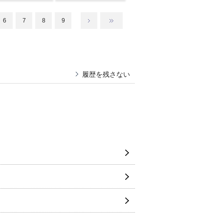
6
7
8
9
履歴を残さない