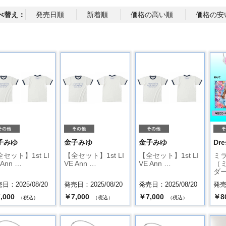
べ替え：
発売日順
新着順
価格の高い順
価格の安
子みゆ
金子みゆ
金子みゆ
Dre
セット】1st LI
【全セット】1st LI
【全セット】1st LI
ミ
 Ann …
VE Ann …
VE Ann …
（
ダ
日：2025/08/20
発売日：2025/08/20
発売日：2025/08/20
発売日
,000
￥7,000
￥7,000
￥8
（税込）
（税込）
（税込）