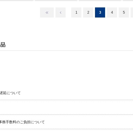
1
2
3
4
5
遅延について
事務手数料のご負担について