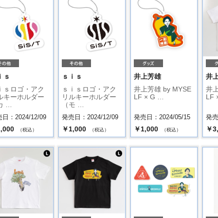
ｉｓ
ｓｉｓ
井上芳雄
井
ｉｓロゴ・アク
ｓｉｓロゴ・アク
井上芳雄 by MYSE
井上
ルキーホルダー
リルキーホルダー
LF × G …
LF 
カ …
（モ …
日：2024/12/09
発売日：2024/12/09
発売日：2024/05/15
発売日
,000
￥1,000
￥1,000
￥3
（税込）
（税込）
（税込）