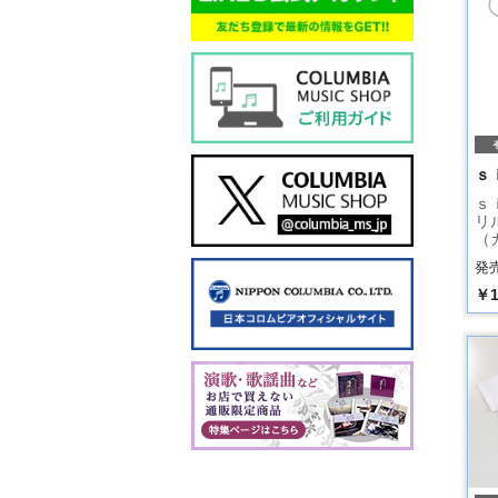
ｓ
ｓ
リ
（
発売
￥1