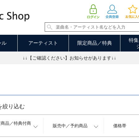
グッズ 3／9ページ
特集
ンル
アーティスト
限定商品／特典
↓↓【ご確認ください】お知らせがあります↓↓
を絞り込む
定商品／特典付商
販売中／予約商品
価格帯