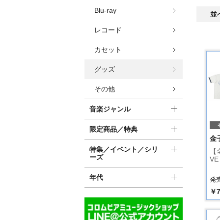
Blu-ray
並
レコード
カセット
グッズ
その他
音楽ジャンル
限定商品／特典
金
特集／イベント／シリ
【全
ーズ
VE
年代
発売
￥7