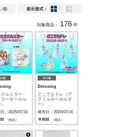
い順
表示形式：
176
対象商品：
件
ssing
Dressing
ラクルミラー
どこでもドレ（ア
ミラーキーホル
クリルキーホルダ
ー）
ー） …
：2025/07/16
発売日：2025/07/16
00
￥800
（税込）
（税込）