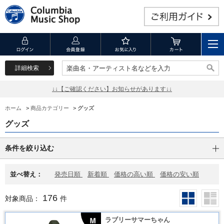
詳細検索
楽曲名・アーティスト名などを入力
楽曲名・アーティスト名などを入力
↓↓【ご確認ください】お知らせがあります↓↓
ホーム
>
商品カテゴリー
>
グッズ
グッズ
条件を絞り込む
並べ替え：
発売日順
新着順
価格の高い順
価格の安い順
176
対象商品：
件
ラブリーサマーちゃん