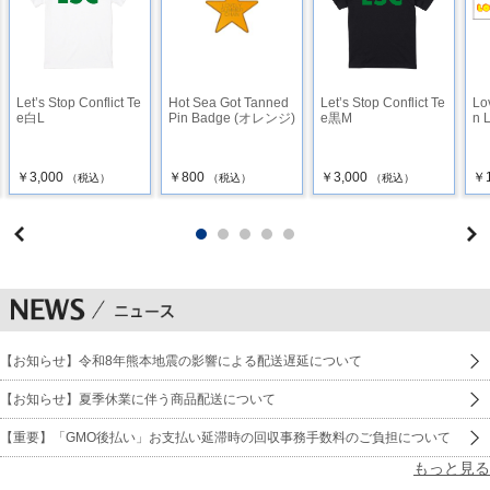
Let’s Stop Conflict Te
Hot Sea Got Tanned
Let’s Stop Conflict Te
Lo
e白L
Pin Badge (オレンジ)
e黒M
n 
￥3,000
￥800
￥3,000
￥1
（税込）
（税込）
（税込）
【お知らせ】令和8年熊本地震の影響による配送遅延について
【お知らせ】夏季休業に伴う商品配送について
【重要】「GMO後払い」お支払い延滞時の回収事務手数料のご負担について
もっと見る