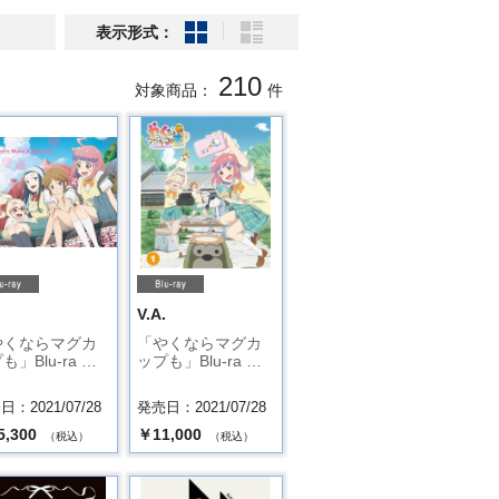
表示形式：
210
対象商品：
件
.
V.A.
やくならマグカ
「やくならマグカ
も」Blu-ra …
ップも」Blu-ra …
：2021/07/28
発売日：2021/07/28
5,300
￥11,000
（税込）
（税込）