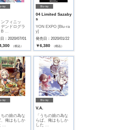
04 Limited Sazaby
s
インフィニッ
・デンドログラ
YON EXPO [Blu-ra
B …
y]
：2020/07/01
発売日：2020/01/22
4,300
￥6,380
（税込）
（税込）
.
V.A.
うちの娘の為な
「うちの娘の為な
ば、俺はもしか
らば、俺はもしか
 …
した …