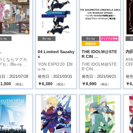
.
04 Limited Sazaby
THE IDOLM@STE
内
s
R CIN …
やくならマグカ
AYA
も」Blu-ra …
YON EXPO'20【Bl
THE IDOLM@STE
CE
u-ra …
R CIN …
日：2021/07/28
発売日：2021/03/31
発売日：2021/04/21
発売日
1,000
￥6,380
￥8,990
￥6
（税込）
（税込）
（税込）