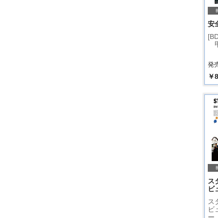
安
[B
甲
発売
￥8
ス
ビ
ス
ビ
ー 