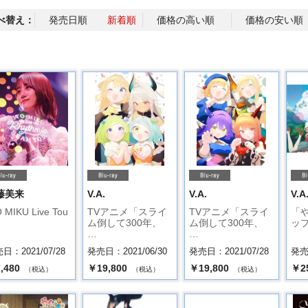
べ替え：
発売日順
新着順
価格の高い順
価格の安い順
藤美来
V.A.
V.A.
V.A
 MIKU Live Tou
TVアニメ「スライ
TVアニメ「スライ
「
…
ム倒して300年、
ム倒して300年、
ップ
…
…
日：2021/07/28
発売日：2021/06/30
発売日：2021/07/28
発売日
,480
￥19,800
￥19,800
￥2
（税込）
（税込）
（税込）