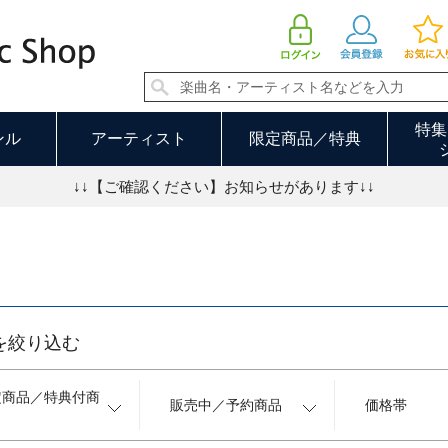
Blu-ray 並び順：新着順 7／11ページ
特集
ンル
アーティスト
限定商品／特典
↓↓【ご確認ください】お知らせがあります↓↓
を絞り込む
定商品／特典付商
販売中／予約商品
価格帯