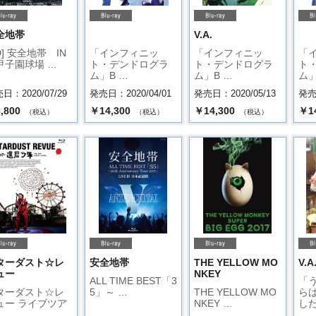
全地帯
V.A.
D] 安全地帯 IN
「インフィニッ
「インフィニッ
「
子園球場 …
ト・デンドログラ
ト・デンドログラ
ト
ム」B …
ム」B …
ム」
日：2020/07/29
発売日：2020/04/01
発売日：2020/05/13
発売日
,800
￥14,300
￥14,300
￥1
（税込）
（税込）
（税込）
ターダスト☆レ
安全地帯
THE YELLOW MO
V.A
ュー
NKEY
ALL TIME BEST「3
「
ターダスト☆レ
5」～ …
THE YELLOW MO
ら
ュー ライブツア
NKEY …
した
…