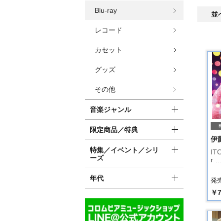
Blu-ray
並
レコード
カセット
グッズ
その他
音楽ジャンル
限定商品／特典
伊
特集／イベント／シリ
ITO
ーズ
r 
年代
発売
￥7