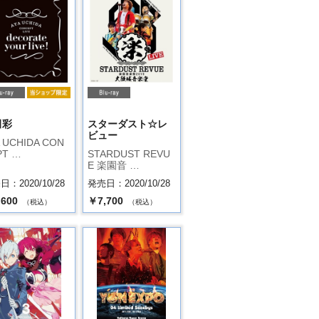
田彩
スターダスト☆レ
ビュー
 UCHIDA CON
PT …
STARDUST REVU
E 楽園音 …
：2020/10/28
発売日：2020/10/28
,600
￥7,700
（税込）
（税込）