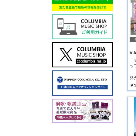
V.A
「
ップ
発売
￥1