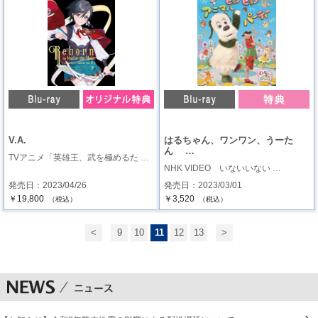
V.A.
はるちゃん、ワンワン、うーた
ん …
TVアニメ「英雄王、武を極めるた …
NHK VIDEO いないいない …
発売日：2023/04/26
発売日：2023/03/01
￥19,800
￥3,520
（税込）
（税込）
<
9
10
11
12
13
>