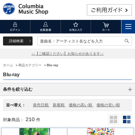
詳細検索
楽曲名・アーティスト名などを入力
楽曲名・アーティスト名などを入力
↓↓【ご確認ください】お知らせがあります↓↓
ホーム
>
商品カテゴリー
>
Blu-ray
Blu-ray
条件を絞り込む
並べ替え：
発売日順
新着順
価格の高い順
価格の安い順
210
対象商品：
件