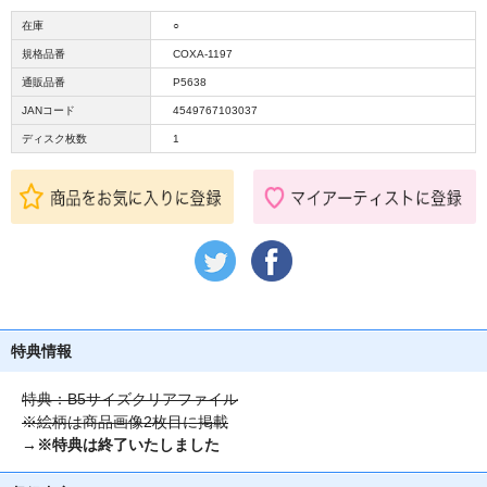
在庫
○
規格品番
COXA-1197
通販品番
P5638
JANコード
4549767103037
ディスク枚数
1
特典情報
特典：B5サイズクリアファイル
※絵柄は商品画像2枚目に掲載
→※特典は終了いたしました