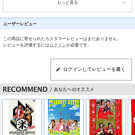
もっと見る
11 さよならの足音
12 B型を愛して下さい
ユーザーレビュー
13 PINEAPPLE PRINCESS
この商品に寄せられたカスタマーレビューはまだありません。
14 私の青空
レビューを評価するには
ログイン
が必要です。
15 Stand By Me
16 うしみつジャンボリー
17 WAOH!
18 心の中のFollow Wind
19 BEATに愛を込めて
20 太陽の女神
21 還暦少年