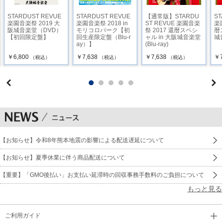
22 HELP ME
STARDUST REVUE
STARDUST REVUE
【通常版】STARDU
ST
楽園音楽祭 2019 大
楽園音楽祭 2018 in
ST REVUE 楽園音楽
楽
23 Danger Lady
阪城音楽堂（DVD）
モリコロパーク【初
祭 2017 還暦スペシ
暦
【初回限定盤】
回生産限定盤（Blu-r
ャル in 大阪城音楽堂
城
ay）】
(Blu-ray)
24 Goodtimes & Badtimes
￥6,800
￥7,638
￥7,638
￥7
（税込）
（税込）
（税込）
25 Gently weeps
【お知らせ】令和8年熊本地震の影響による配送遅延について
【お知らせ】夏季休業に伴う商品配送について
【重要】「GMO後払い」お支払い延滞時の回収事務手数料のご負担について
もっと見る
ご利用ガイド