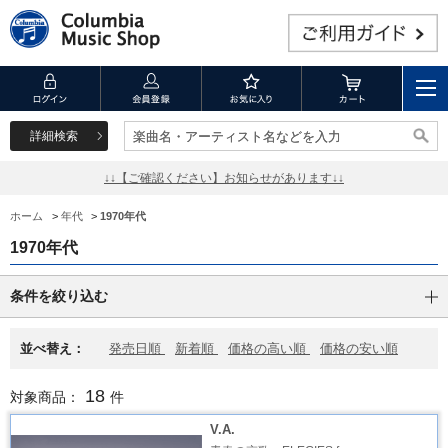
詳細検索
楽曲名・アーティスト名などを入力
楽曲名・アーティスト名などを入力
↓↓【ご確認ください】お知らせがあります↓↓
ホーム
>
年代
>
1970年代
1970年代
条件を絞り込む
並べ替え：
発売日順
新着順
価格の高い順
価格の安い順
18
対象商品：
件
V.A.