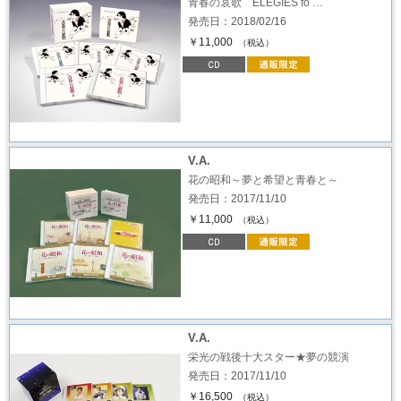
青春の哀歌 ELEGIES fo …
発売日：2018/02/16
￥11,000
（税込）
V.A.
花の昭和～夢と希望と青春と～
発売日：2017/11/10
￥11,000
（税込）
V.A.
栄光の戦後十大スター★夢の競演
発売日：2017/11/10
￥16,500
（税込）