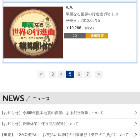
V.A.
華麗なる世界の行進曲 輝かしき …
発売日：2012/05/15
￥10,266
（税込）
<
3
4
5
6
7
>
【お知らせ】令和8年熊本地震の影響による配送遅延について
【お知らせ】夏季休業に伴う商品配送について
【重要】「GMO後払い」お支払い延滞時の回収事務手数料のご負担について