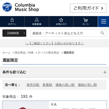
詳細検索
楽曲名・アーティスト名などを入力
楽曲名・アーティスト名などを入力
↓↓【ご確認ください】お知らせがあります↓↓
ホーム
>
限定商品／特典
>
すべての限定商品
>
通販限定
通販限定
条件を絞り込む
並べ替え：
発売日順
新着順
価格の高い順
価格の安い順
191
対象商品：
件
V.A.