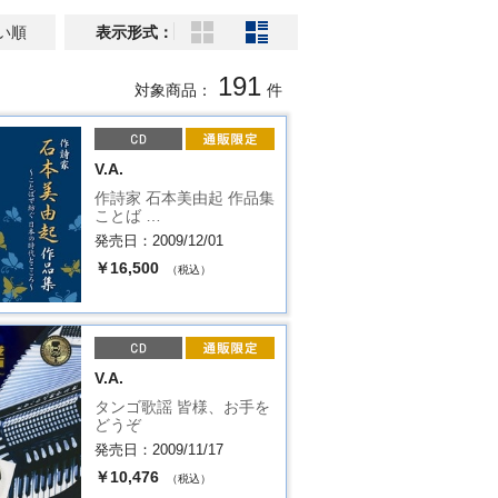
い順
表示形式：
191
対象商品：
件
V.A.
作詩家 石本美由起 作品集
ことば …
発売日：2009/12/01
￥16,500
（税込）
V.A.
タンゴ歌謡 皆様、お手を
どうぞ
発売日：2009/11/17
￥10,476
（税込）