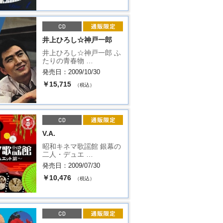
井上ひろし☆神戸一郎
井上ひろし☆神戸一郎 ふ
たりの青春物 …
発売日：2009/10/30
￥15,715
（税込）
V.A.
昭和キネマ歌謡館 銀幕の
二人・デュエ …
発売日：2009/07/30
￥10,476
（税込）