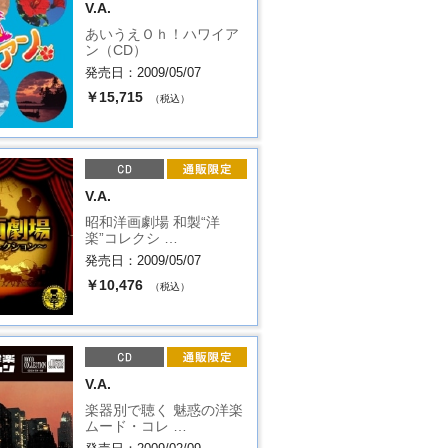
V.A.
あいうえＯｈ！ハワイア
ン（CD）
発売日：2009/05/07
￥15,715
（税込）
V.A.
昭和洋画劇場 和製“洋
楽”コレクシ …
発売日：2009/05/07
￥10,476
（税込）
V.A.
楽器別で聴く 魅惑の洋楽
ムード・コレ …