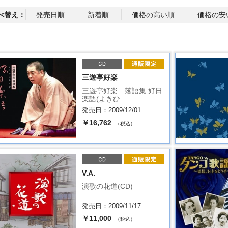
べ替え：
発売日順
新着順
価格の高い順
価格の安
三遊亭好楽
三遊亭好楽 落語集 好日
楽語(よきひ …
発売日：2009/12/01
￥16,762
（税込）
V.A.
演歌の花道(CD)
発売日：2009/11/17
￥11,000
（税込）