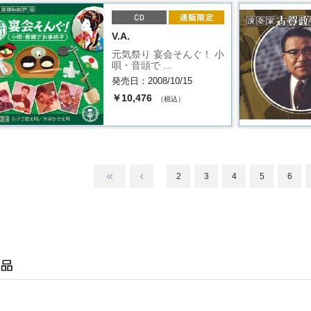
V.A.
元気祭り 宴会そんぐ！ 小
唄・音頭で …
発売日：2008/10/15
￥10,476
（税込）
2
3
4
5
6