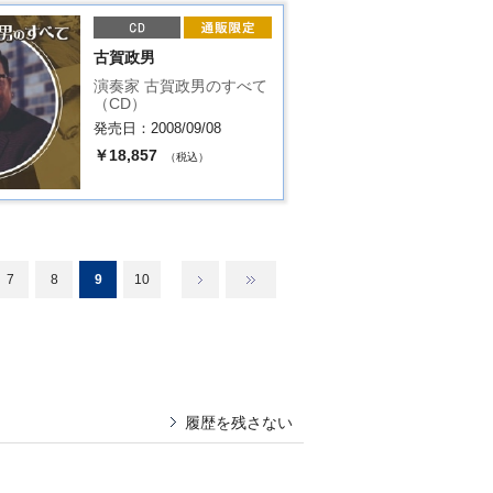
古賀政男
演奏家 古賀政男のすべて
（CD）
発売日：2008/09/08
￥18,857
（税込）
7
8
9
10
履歴を残さない