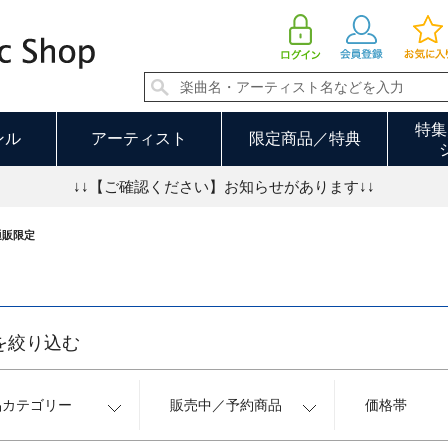
通販限定 9／10ページ
特集
ンル
アーティスト
限定商品／特典
↓↓【ご確認ください】お知らせがあります↓↓
通販限定
を絞り込む
品カテゴリー
販売中／予約商品
価格帯