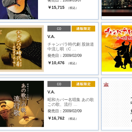
発売日：2009/05/07
￥15,715
（税込）
V.A.
チャンバラ時代劇 股旅道
中流し唄（C …
発売日：2009/02/09
￥10,476
（税込）
V.A.
昭和カバー名唱集 あの歌
この歌、流行 …
発売日：2009/02/09
￥16,762
（税込）