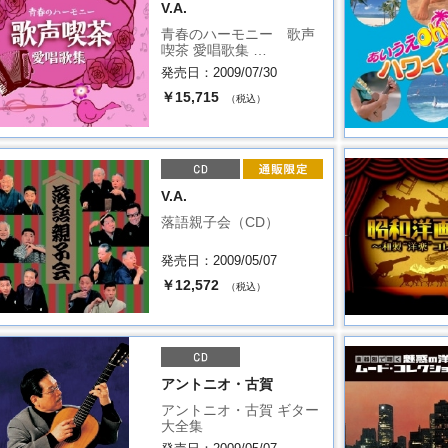
V.A.
青春のハーモニー 歌声
喫茶 愛唱歌集 …
発売日：2009/07/30
￥15,715
（税込）
V.A.
落語親子会（CD）
発売日：2009/05/07
￥12,572
（税込）
アントニオ・古賀
アントニオ・古賀 ギター
大全集