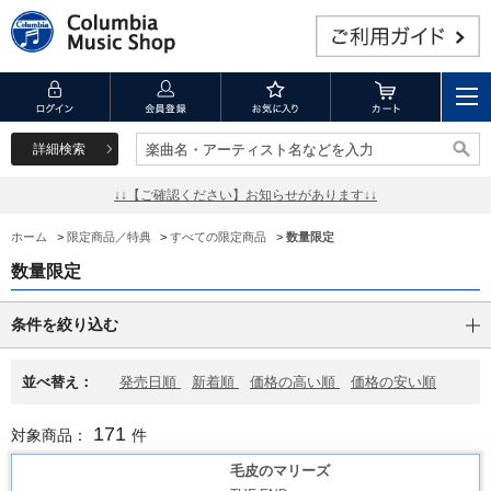
詳細検索
楽曲名・アーティスト名などを入力
楽曲名・アーティスト名などを入力
↓↓【ご確認ください】お知らせがあります↓↓
ホーム
>
限定商品／特典
>
すべての限定商品
>
数量限定
数量限定
条件を絞り込む
並べ替え：
発売日順
新着順
価格の高い順
価格の安い順
171
対象商品：
件
毛皮のマリーズ