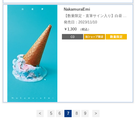
NakamuraEmi
【数量限定・直筆サイン入り】白昼 …
発売日：2023/11/10
￥1,300
（税込）
<
5
6
7
8
9
>