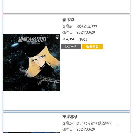
青木望
交響詩 銀河鉄道999
発売日：2024/03/20
￥4,950
（税込）
東海林修
交響詩 さよなら銀河鉄道999 …
発売日：2024/03/20