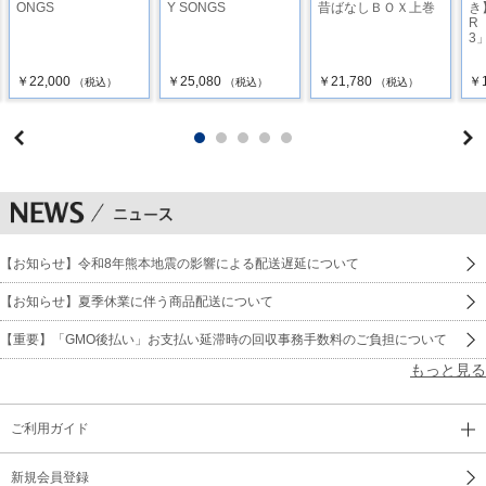
ONGS
Y SONGS
昔ばなしＢＯＸ上巻
き】
R
3
￥22,000
￥25,080
￥21,780
￥1
（税込）
（税込）
（税込）
【お知らせ】令和8年熊本地震の影響による配送遅延について
【お知らせ】夏季休業に伴う商品配送について
【重要】「GMO後払い」お支払い延滞時の回収事務手数料のご負担について
もっと見る
ご利用ガイド
新規会員登録