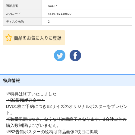
通販品番
A4437
JANコード
4549767140520
ディスク枚数
2
特典情報
※特典は終了いたしました
＜B2告知ポスター＞
DVD1枚ご予約につきB2サイズのオリジナルポスターをプレゼン
ト。
※数量限定につき、なくなり次第終了となります。1会計ごとの
購入数制限はございません。
※B2告知ポスターの絵柄は商品画像2枚目に掲載