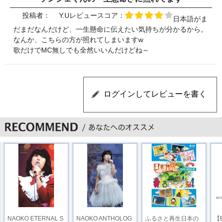
投稿者：
Y.U
レビュースコア：
日本語がま
だまだなんだけど、一生懸命に伝えたい気持ちが分かるから。
なんか、こちらの方が照れてしまいますw
歌だけでMC無しでも全然いいんだけどね～
NAOKO ETERNAL S
NAOKO ANTHOLOG
ふるさと再生日本の
【