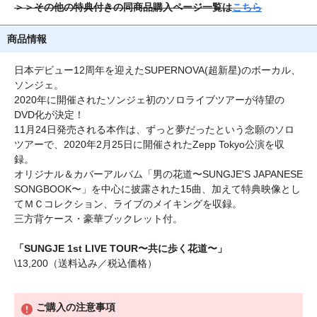
＞＞その他の特典付きの同商品購入ページ一覧は
こちら
商品情報
日本デビュー12周年を迎えたSUPERNOVA(超新星)のボーカル、
ソンジェ。
2020年に開催されたソンジェ初のソロライブツアーが待望の
DVD化が決定！
11月24日発売される本作は、ずっと夢だったという念願のソロ
ツアーで、2020年2月25日に開催されたZepp Tokyo公演を収
録。
オリジナル＆カバーアルバム「男の花道〜SUNGJE'S JAPANESE
SONGBOOK〜」を中心に披露された15曲、加えて特典映像とし
てＭＣコレクション、ライブのメイキングを収録。
三方背ケース・豪華ブックレット付。
「SUNGJE 1st LIVE TOUR〜共に歩く花道〜」
\13,200（送料込み／税込価格）
ご購入の注意事項