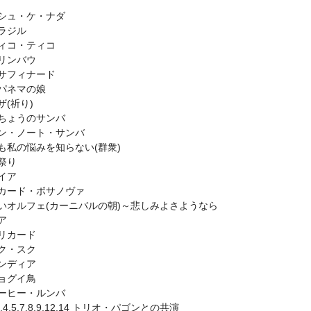
シュ・ケ・ナダ
ラジル
ィコ・ティコ
リンバウ
サフィナード
パネマの娘
ザ(祈り)
ちょうのサンバ
ン・ノート・サンバ
も私の悩みを知らない(群衆)
祭り
イア
カード・ボサノヴァ
いオルフェ(カーニバルの朝)～悲しみよさようなら
ア
リカード
ク・スク
ンディア
ョグイ鳥
ーヒー・ルンバ
,3,4,5,7,8,9,12,14 トリオ・パゴンとの共演