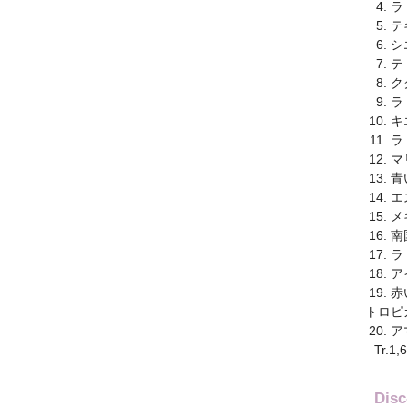
ラ
テ
シ
テ
ク
ラ
キ
ラ
マ
青
エ
メ
南
ラ
ア
赤
トロピ
ア
Tr.
Di