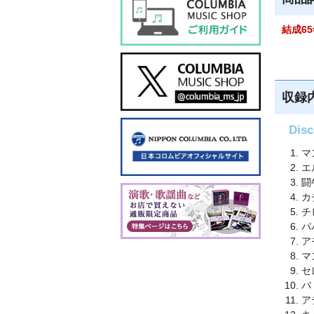
結成6
収録
Di
マ
エ
闘
カ
チ
パ
ア
マ
セ
パ
ア