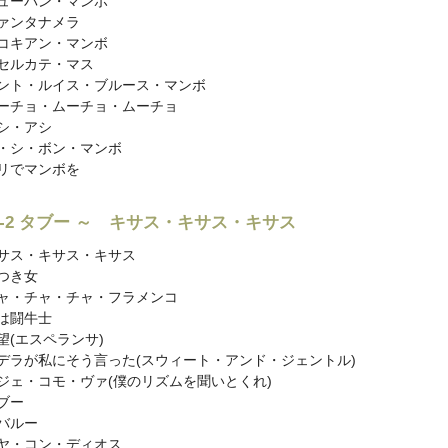
ューバン・マンボ
ァンタナメラ
コキアン・マンボ
セルカテ・マス
ント・ルイス・ブルース・マンボ
ーチョ・ムーチョ・ムーチョ
シ・アシ
・シ・ボン・マンボ
リでマンボを
sc-2 タブー ～ キサス・キサス・キサス
サス・キサス・キサス
つき女
ャ・チャ・チャ・フラメンコ
は闘牛士
望(エスペランサ)
デラが私にそう言った(スウィート・アンド・ジェントル)
ジェ・コモ・ヴァ(僕のリズムを聞いとくれ)
ブー
バルー
ヤ・コン・ディオス