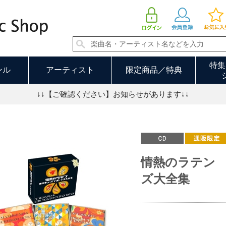
情熱のラテン 東京キューバン・ボーイズ大全集
特集
ンル
アーティスト
限定商品／特典
↓↓【ご確認ください】お知らせがあります↓↓
情熱のラテン
ズ大全集