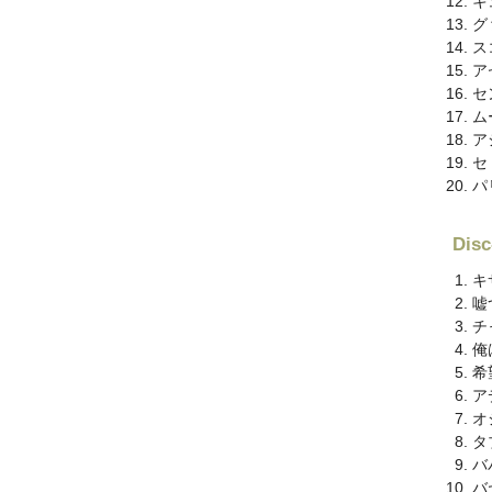
キ
グ
ス
ア
セ
ム
ア
セ
パ
Di
キ
嘘
チ
俺
希
ア
オ
タ
バ
バ