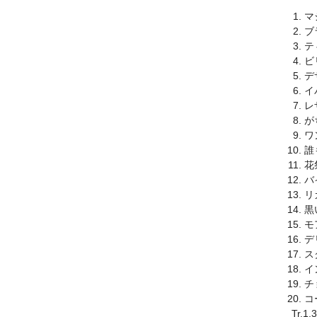
マ
ブ
テ
ビ
デ
イ
レ
が
ワ
誰
花
バ
リ
黒
モ
デ
ス
イ
チ
コ
Tr.1