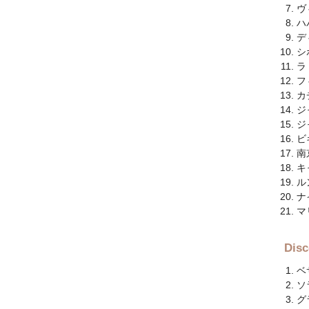
ヴ
ハ
デ
シ
ラ
フ
カ
ジ
ジ
ビ
南
キ
ル
ナ
マ
Di
ベ
ソ
グ