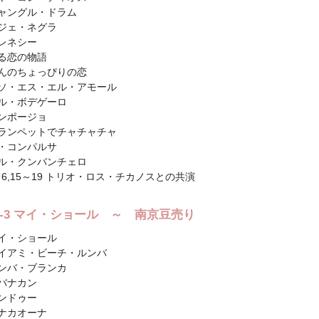
ャングル・ドラム
ジェ・ネグラ
レネシー
る恋の物語
んのちょっぴりの恋
ソ・エス・エル・アモール
ル・ボデゲーロ
ンポージョ
ランペットでチャチャチャ
・コンパルサ
ル・クンバンチェロ
1～6,15～19 トリオ・ロス・チカノスとの共演
sc-3 マイ・ショール ～ 南京豆売り
イ・ショール
イアミ・ビーチ・ルンバ
ンバ・ブランカ
バナカン
ンドゥー
ナカオーナ