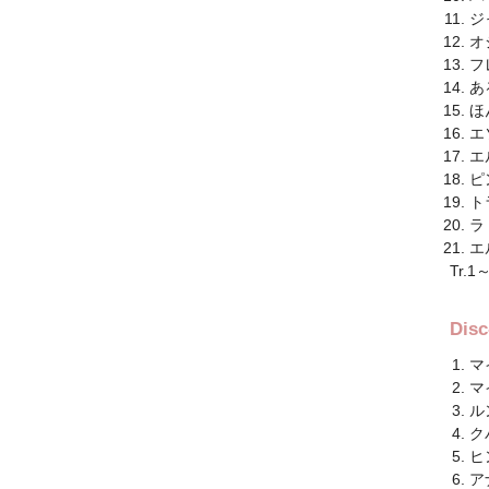
ジ
オ
フ
あ
ほ
エ
エ
ピ
ト
ラ
エ
Tr.
Di
マ
マ
ル
ク
ヒ
ア