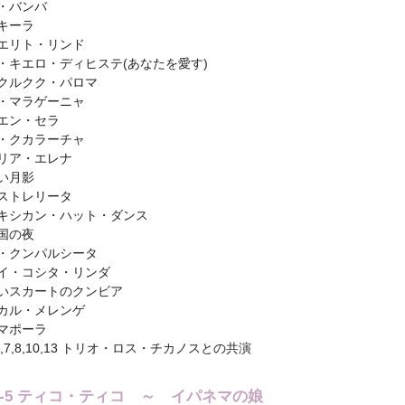
・バンバ
キーラ
エリト・リンド
・キエロ・ディヒステ(あなたを愛す)
クルクク・パロマ
・マラゲーニャ
エン・セラ
・クカラーチャ
リア・エレナ
い月影
ストレリータ
キシカン・ハット・ダンス
国の夜
・クンパルシータ
イ・コシタ・リンダ
いスカートのクンビア
カル・メレンゲ
マポーラ
1,6,7,8,10,13 トリオ・ロス・チカノスとの共演
sc-5 ティコ・ティコ ～ イパネマの娘