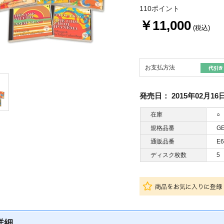
110ポイント
￥11,000
(税込)
お支払方法
発売日：
2015年02月16
在庫
○
規格品番
GE
通販品番
E6
ディスク枚数
5
詳細