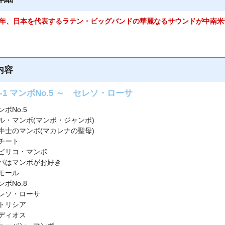
5年、日本を代表するラテン・ビッグバンドの華麗なるサウンドが中南
内容
sc-1 マンボNo.5 ～ セレソ・ローサ
ンボNo.5
ル・マンボ(マンボ・ジャンボ)
牛士のマンボ(マカレナの聖母)
チート
ビリコ・マンボ
パはマンボがお好き
モール
ンボNo.8
レソ・ローサ
トリシア
ディオス