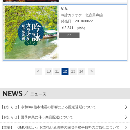
V.A.
吟詠カラオケ 低音男声編
発売日：2018/08/22
￥2,241
（税込）
<
10
11
12
13
14
>
【お知らせ】令和8年熊本地震の影響による配送遅延について
【お知らせ】夏季休業に伴う商品配送について
【重要】「GMO後払い」お支払い延滞時の回収事務手数料のご負担について