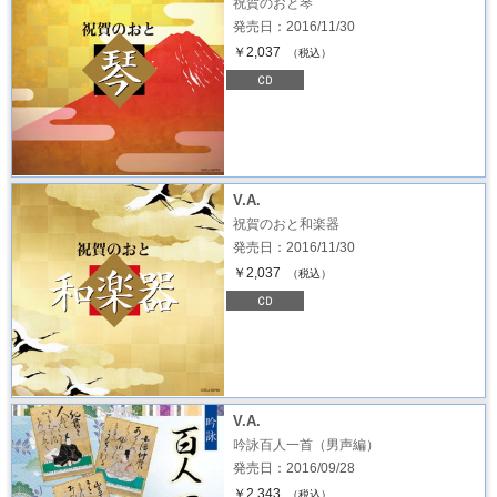
祝賀のおと琴
発売日：2016/11/30
￥2,037
（税込）
V.A.
祝賀のおと和楽器
発売日：2016/11/30
￥2,037
（税込）
V.A.
吟詠百人一首（男声編）
発売日：2016/09/28
￥2,343
（税込）