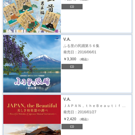
V.A.
ふる里の民踊第５６集
発売日：2016/06/01
￥3,300
（税込）
V.A.
ＪＡＰＡＮ，ｔｈｅＢｅａｕｔｉｆ …
発売日：2016/01/27
￥2,420
（税込）