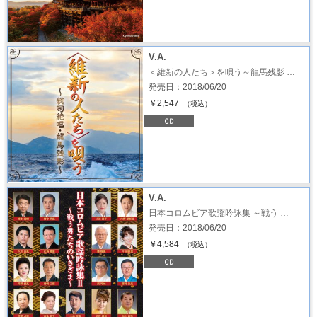
V.A.
＜維新の人たち＞を唄う～龍馬残影 …
発売日：2018/06/20
￥2,547
（税込）
V.A.
日本コロムビア歌謡吟詠集 ～戦う …
発売日：2018/06/20
￥4,584
（税込）