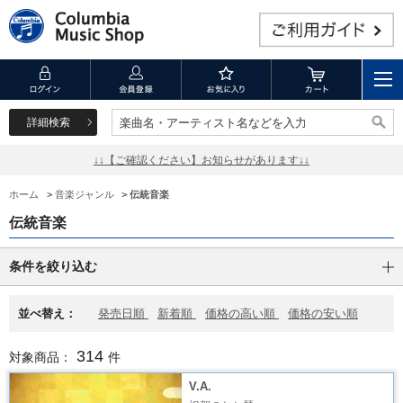
詳細検索
楽曲名・アーティスト名などを入力
楽曲名・アーティスト名などを入力
↓↓【ご確認ください】お知らせがあります↓↓
ホーム
>
音楽ジャンル
>
伝統音楽
伝統音楽
条件を絞り込む
並べ替え：
発売日順
新着順
価格の高い順
価格の安い順
314
対象商品：
件
V.A.