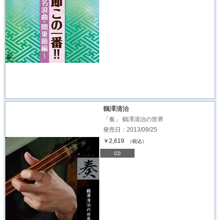
鶴澤清治
「奏」 鶴澤清治の世界
発売日：2013/09/25
￥2,619
（税込）