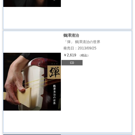
鶴澤清治
「弾」 鶴澤清治の世界
発売日：2013/09/25
￥2,619
（税込）