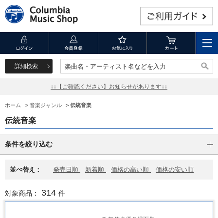
詳細検索
楽曲名・アーティスト名などを入力
楽曲名・アーティスト名などを入力
↓↓【ご確認ください】お知らせがあります↓↓
ホーム
>
音楽ジャンル
>
伝統音楽
伝統音楽
条件を絞り込む
並べ替え：
発売日順
新着順
価格の高い順
価格の安い順
314
対象商品：
件