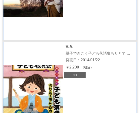
V.A.
親子できこう子ども落語集ちりとて …
発売日：2014/01/22
￥2,200
（税込）