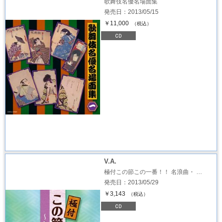
歌舞伎名優名場面集
発売日：2013/05/15
￥11,000
（税込）
V.A.
極付この節この一番！！ 名浪曲・ …
発売日：2013/05/29
￥3,143
（税込）