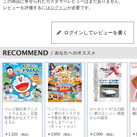
この商品に寄せられたカスタマーレビューはまだありません。
レビューを評価するには
ログイン
が必要です。
テレビ朝日系アニメ
ワンワンといっし
ロータリー 47士の闘
島
「ドラえもん」主題
ょ！夢のキャラクタ
い 夢のエンジン 廃墟
爛
歌夢をかなえてドラ
ー大集合 魔女がおじ
からの誕生
えもん
ゃましまージョ！
［Ｂｌｕ-ｒａｙ］
￥1,320
￥3,850
￥2,090
￥1
（税込）
（税込）
（税込）