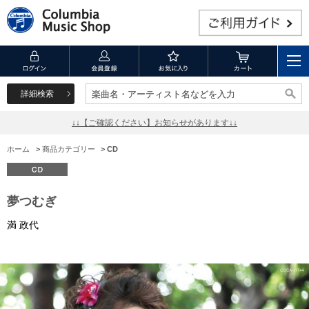
詳細検索
楽曲名・アーティスト名などを入力
楽曲名・アーティスト名などを入力
↓↓【ご確認ください】お知らせがあります↓↓
ホーム
>
商品カテゴリー
>
CD
夢つむぎ
満 政代