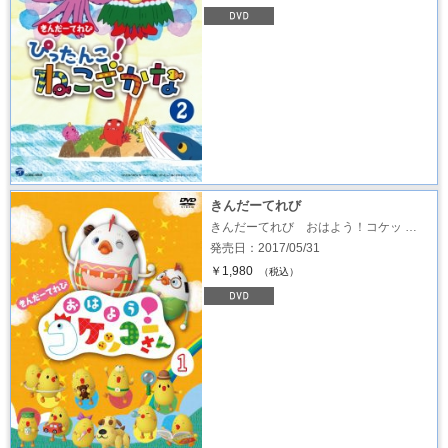
きんだーてれび
きんだーてれび おはよう！コケッ …
発売日：2017/05/31
￥1,980
（税込）