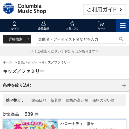
詳細検索
楽曲名・アーティスト名などを入力
楽曲名・アーティスト名などを入力
↓↓【ご確認ください】お知らせがあります↓↓
ホーム
>
音楽ジャンル
>
キッズ／ファミリー
キッズ／ファミリー
条件を絞り込む
並べ替え：
発売日順
新着順
価格の高い順
価格の安い順
589
対象商品：
件
ハローキティ ほか