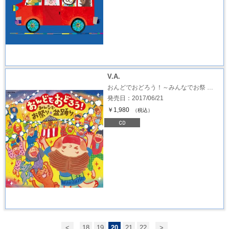
V.A.
おんどでおどろう！～みんなでお祭 …
発売日：2017/06/21
￥1,980
（税込）
<
18
19
20
21
22
>