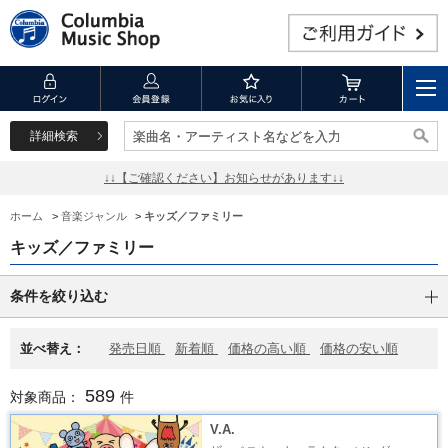
詳細検索
楽曲名・アーティスト名などを入力
楽曲名・アーティスト名などを入力
↓↓【ご確認ください】お知らせがあります↓↓
ホーム
>
音楽ジャンル
>
キッズ／ファミリー
キッズ／ファミリー
条件を絞り込む
並べ替え：
発売日順
新着順
価格の高い順
価格の安い順
589
対象商品：
件
V.A.