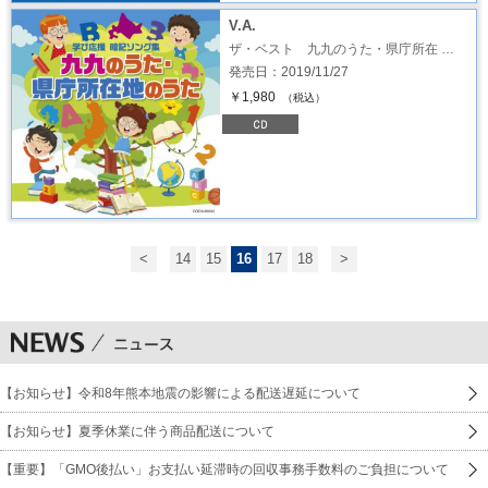
V.A.
ザ・ベスト 九九のうた・県庁所在 …
発売日：2019/11/27
￥1,980
（税込）
<
14
15
16
17
18
>
【お知らせ】令和8年熊本地震の影響による配送遅延について
【お知らせ】夏季休業に伴う商品配送について
【重要】「GMO後払い」お支払い延滞時の回収事務手数料のご負担について