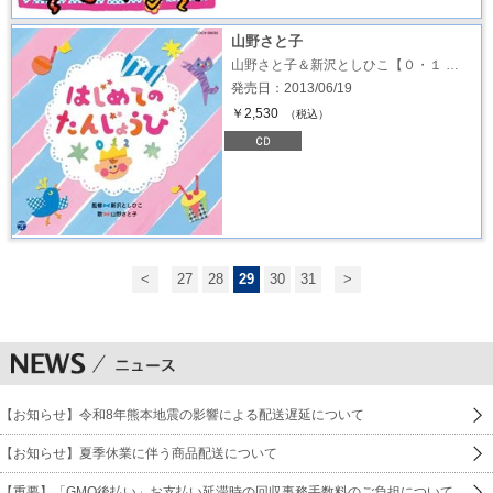
山野さと子
山野さと子＆新沢としひこ【０・１ …
発売日：2013/06/19
￥2,530
（税込）
<
27
28
29
30
31
>
【お知らせ】令和8年熊本地震の影響による配送遅延について
【お知らせ】夏季休業に伴う商品配送について
【重要】「GMO後払い」お支払い延滞時の回収事務手数料のご負担について