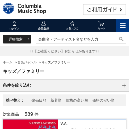
詳細検索
楽曲名・アーティスト名などを入力
楽曲名・アーティスト名などを入力
↓↓【ご確認ください】お知らせがあります↓↓
ホーム
>
音楽ジャンル
>
キッズ／ファミリー
キッズ／ファミリー
条件を絞り込む
並べ替え：
発売日順
新着順
価格の高い順
価格の安い順
589
対象商品：
件
V.A.