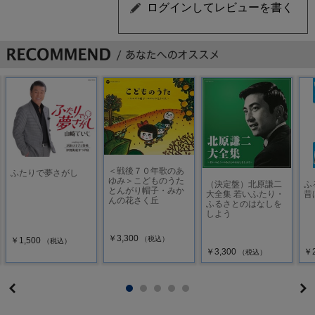
＜戦後７０年歌のあ
ふたりで夢さがし
ゆみ＞こどものうた
（決定盤）北原謙二
ふ
とんがり帽子・みか
大全集 若いふたり・
昔
んの花さく丘
ふるさとのはなしを
しよう
￥3,300
（税込）
￥1,500
（税込）
￥3,300
￥2
（税込）