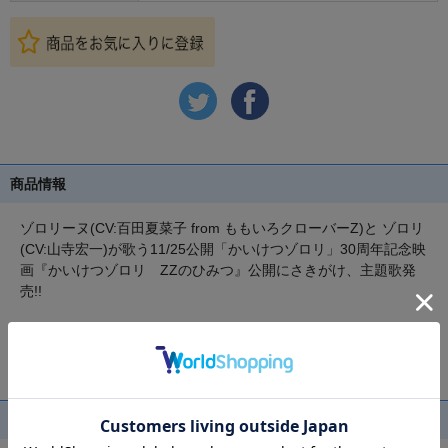
商品情報
ゾロリーヌ(CV:百田夏菜子 from ももいろクローバーZ)と ゾロリ
(CV:山寺宏一)が歌う11/25公開「かいけつゾロリ」30周年記念映
画『かいけつゾロリ ZZのひみつ』公開にさきがけ、主題歌発
売!!
【初回封入特典】
映画 名場面のゾロリとゾロリーヌの声が聴けるよ！「AR機能付
きシール」封入
収録内容