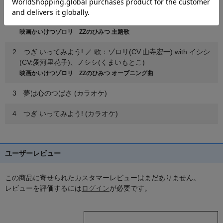
1 夢は心のつばさ ／ 歌：ゾロリーヌ(CV:百田夏菜子 from もも
いろクローバーZ) with ゾロリ(CV:山寺宏一)
映画かいけつゾロリ ZZのひみつ 主題歌
2 つぎ いってみよう! ／ 歌：ゾロリ(CV:山寺宏一) with イシシ
(CV:愛河里花子)、ノシシ(くまいもとこ)
映画かいけつゾロリ ZZのひみつ オープニング曲
3 夢は心のつばさ (カラオケ)
4 つぎ いってみよう! (カラオケ)
ユーザーレビュー
この商品に寄せられたカスタマーレビューはまだありません。
レビューを評価するには
ログイン
が必要です。