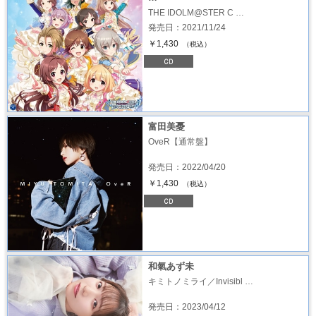
THE IDOLM@STER C …
発売日：2021/11/24
￥1,430
（税込）
富田美憂
OveR【通常盤】
発売日：2022/04/20
￥1,430
（税込）
和氣あず未
キミトノミライ／Invisibl …
発売日：2023/04/12