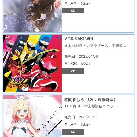
￥1,430
（税込）
MORISAKI WIN
暴太郎戦隊ドンブラザーズ 主題歌 …
発売日：2022/04/06
￥1,430
（税込）
本間ましろ（CV：近藤玲奈）
IDOL舞SHOW上杉謙信ユニッ …
発売日：2022/08/31
￥1,430
（税込）