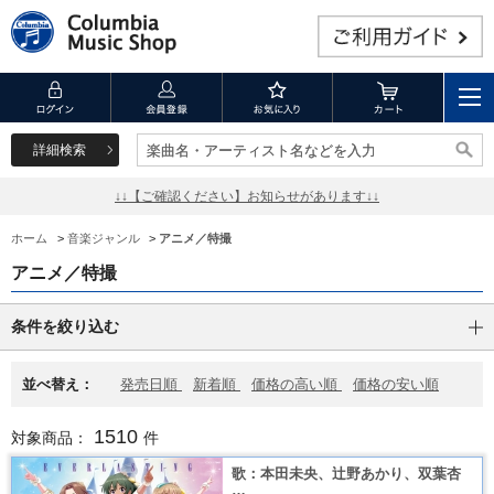
詳細検索
楽曲名・アーティスト名などを入力
楽曲名・アーティスト名などを入力
↓↓【ご確認ください】お知らせがあります↓↓
ホーム
>
音楽ジャンル
>
アニメ／特撮
アニメ／特撮
条件を絞り込む
並べ替え：
発売日順
新着順
価格の高い順
価格の安い順
1510
対象商品：
件
歌：本田未央、辻野あかり、双葉杏
…