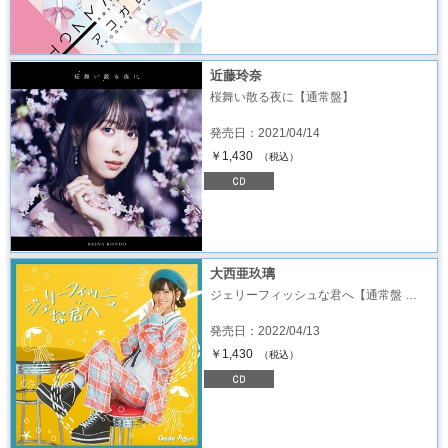
近藤玲奈
桜舞い散る夜に【通常盤】
発売日：2021/04/14
￥1,430
（税込）
大西亜玖璃
ジェリーフィッシュな君へ【通常盤 …
発売日：2022/04/13
￥1,430
（税込）