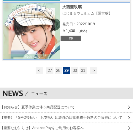
大西亜玖璃
はじまるウェルカム【通常盤】
発売日：2022/10/19
￥1,430
（税込）
<
27
28
29
30
31
>
【お知らせ】夏季休業に伴う商品配送について
【重要】「GMO後払い」お支払い延滞時の回収事務手数料のご負担について
【重要なお知らせ】AmazonPayをご利用のお客様へ