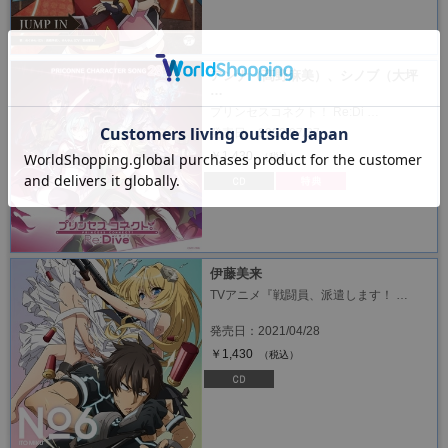
アンナ（髙野麻美）、シノブ（大坪
…
プリンセスコネクト！ Re:Di …
発売日：2022/07/27
￥1,430
（税込）
伊藤美来
TVアニメ『戦闘員、派遣します！ …
発売日：2021/04/28
￥1,430
（税込）