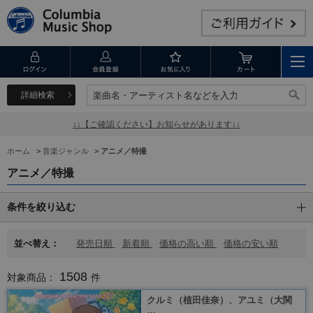
詳細検索
楽曲名・アーティスト名などを入力
楽曲名・アーティスト名などを入力
↓↓【ご確認ください】お知らせがあります↓↓
ホーム
>
音楽ジャンル
>
アニメ／特撮
アニメ／特撮
条件を絞り込む
並べ替え：
発売日順
新着順
価格の高い順
価格の安い順
1508
対象商品：
件
クルミ（植田佳奈）、アユミ（大関
…