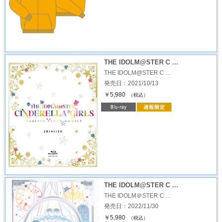
THE IDOLM@STER C …
THE IDOLM@STER C …
発売日：2021/10/13
￥5,980
（税込）
THE IDOLM@STER C …
THE IDOLM＠STER C …
発売日：2022/11/30
￥5,980
（税込）