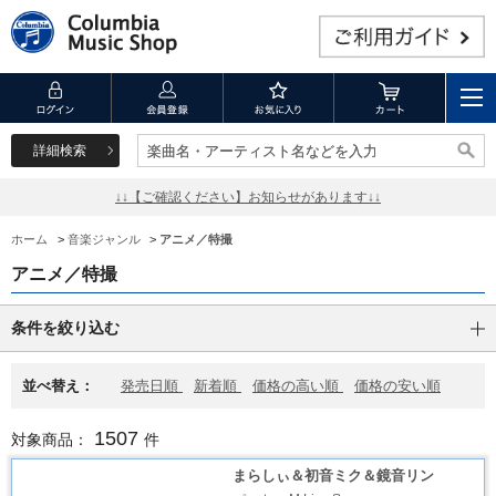
詳細検索
楽曲名・アーティスト名などを入力
楽曲名・アーティスト名などを入力
↓↓【ご確認ください】お知らせがあります↓↓
ホーム
>
音楽ジャンル
>
アニメ／特撮
アニメ／特撮
条件を絞り込む
並べ替え：
発売日順
新着順
価格の高い順
価格の安い順
1507
対象商品：
件
まらしぃ＆初音ミク＆鏡音リン