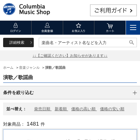
詳細検索
楽曲名・アーティスト名などを入力
楽曲名・アーティスト名などを入力
↓↓【ご確認ください】お知らせがあります↓↓
ホーム
>
音楽ジャンル
>
演歌／歌謡曲
演歌／歌謡曲
条件を絞り込む
並べ替え：
発売日順
新着順
価格の高い順
価格の安い順
1481
対象商品：
件