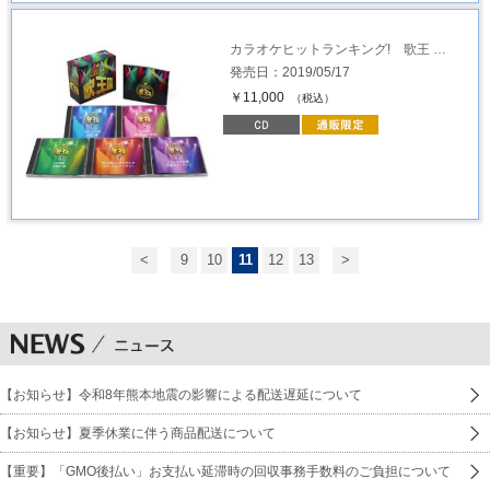
カラオケヒットランキング! 歌王 …
発売日：2019/05/17
￥11,000
（税込）
<
9
10
11
12
13
>
【お知らせ】令和8年熊本地震の影響による配送遅延について
【お知らせ】夏季休業に伴う商品配送について
【重要】「GMO後払い」お支払い延滞時の回収事務手数料のご負担について