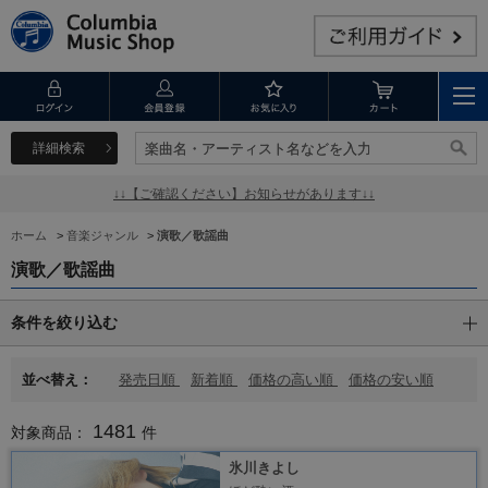
詳細検索
楽曲名・アーティスト名などを入力
楽曲名・アーティスト名などを入力
↓↓【ご確認ください】お知らせがあります↓↓
ホーム
>
音楽ジャンル
>
演歌／歌謡曲
演歌／歌謡曲
条件を絞り込む
並べ替え：
発売日順
新着順
価格の高い順
価格の安い順
1481
対象商品：
件
氷川きよし