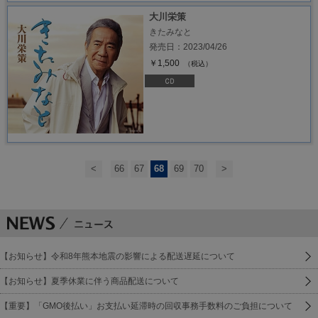
大川栄策
きたみなと
発売日：2023/04/26
￥1,500
（税込）
<
66
67
68
69
70
>
【お知らせ】令和8年熊本地震の影響による配送遅延について
【お知らせ】夏季休業に伴う商品配送について
【重要】「GMO後払い」お支払い延滞時の回収事務手数料のご負担について