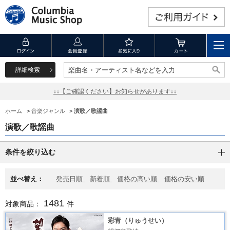
詳細検索
楽曲名・アーティスト名などを入力
楽曲名・アーティスト名などを入力
↓↓【ご確認ください】お知らせがあります↓↓
ホーム
>
音楽ジャンル
>
演歌／歌謡曲
演歌／歌謡曲
条件を絞り込む
並べ替え：
発売日順
新着順
価格の高い順
価格の安い順
1481
対象商品：
件
彩青（りゅうせい）