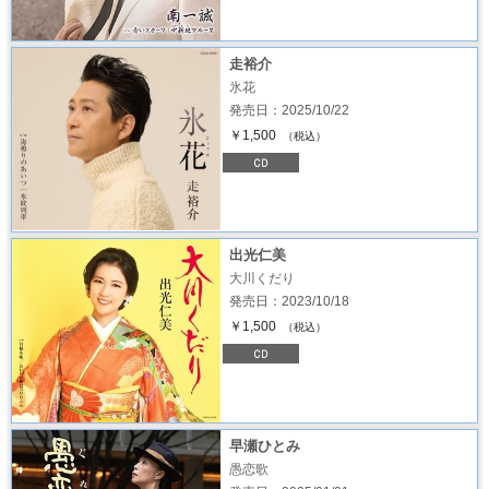
走裕介
氷花
発売日：2025/10/22
￥1,500
（税込）
出光仁美
大川くだり
発売日：2023/10/18
￥1,500
（税込）
早瀬ひとみ
愚恋歌