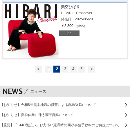
美空ひばり
HIBARI Crossover
発売日：2025/05/29
￥3,300
（税込）
<
1
2
3
4
5
>
【お知らせ】令和8年熊本地震の影響による配送遅延について
【お知らせ】夏季休業に伴う商品配送について
【重要】「GMO後払い」お支払い延滞時の回収事務手数料のご負担について