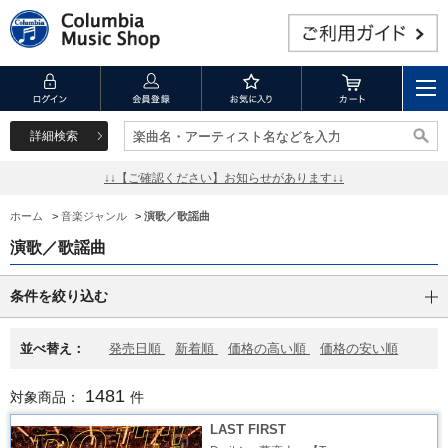
詳細検索
楽曲名・アーティスト名などを入力
楽曲名・アーティスト名などを入力
↓↓【ご確認ください】お知らせがあります↓↓
ホーム
>
音楽ジャンル
>
演歌／歌謡曲
演歌／歌謡曲
条件を絞り込む
並べ替え：
発売日順
新着順
価格の高い順
価格の安い順
1481
対象商品：
件
LAST FIRST