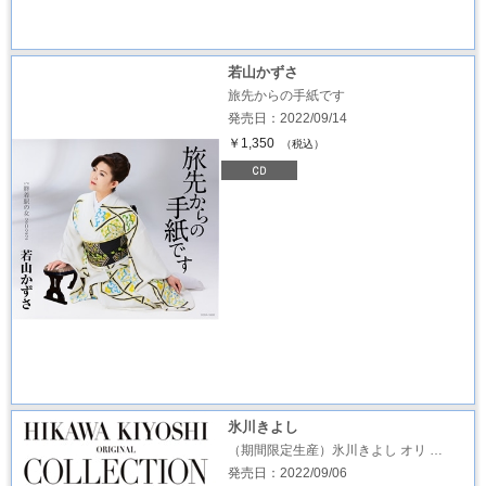
若山かずさ
旅先からの手紙です
発売日：2022/09/14
￥1,350
（税込）
氷川きよし
（期間限定生産）氷川きよし オリ …
発売日：2022/09/06