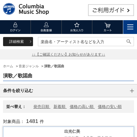
詳細検索
楽曲名・アーティスト名などを入力
楽曲名・アーティスト名などを入力
↓↓【ご確認ください】お知らせがあります↓↓
ホーム
>
音楽ジャンル
>
演歌／歌謡曲
演歌／歌謡曲
条件を絞り込む
並べ替え：
発売日順
新着順
価格の高い順
価格の安い順
1481
対象商品：
件
出光仁美