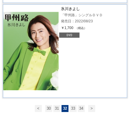
氷川きよし
「甲州路」シングルＤＶＤ
発売日：2022/08/23
￥1,700
（税込）
<
30
31
32
33
34
>