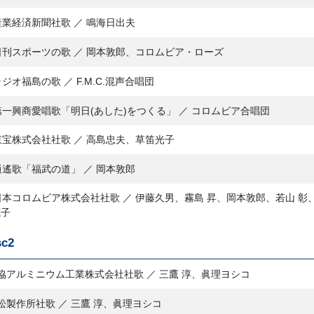
産業経済新聞社歌 ／ 鳴海日出夫
日刊スポーツの歌 ／ 岡本敦郎、コロムビア・ローズ
ラジオ福島の歌 ／ F.M.C.混声合唱団
第一興商愛唱歌「明日(あした)をつくる」 ／ コロムビア合唱団
東宝株式会社社歌 ／ 高島忠夫、草笛光子
逍遙歌「福武の道」 ／ 岡本敦郎
日本コロムビア株式会社社歌 ／ 伊藤久男、霧島 昇、岡本敦郎、若山 
茂子
sc2
協アルミニウム工業株式会社社歌 ／ 三鷹 淳、眞理ヨシコ
松製作所社歌 ／ 三鷹 淳、眞理ヨシコ