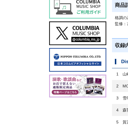
商品
格調の
監修：
収録
Di
1 山
2 M
3 雪
4 森
5 賀