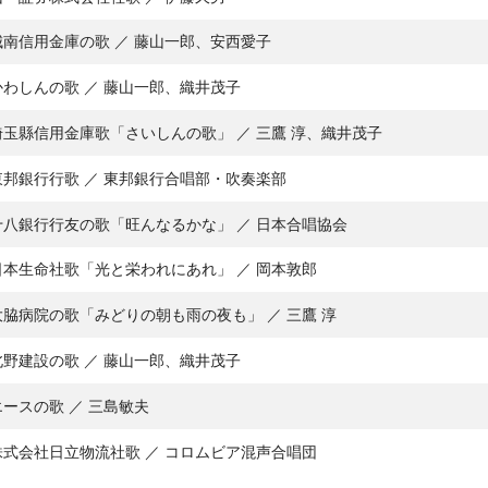
城南信用金庫の歌 ／ 藤山一郎、安西愛子
かわしんの歌 ／ 藤山一郎、織井茂子
埼玉縣信用金庫歌「さいしんの歌」 ／ 三鷹 淳、織井茂子
東邦銀行行歌 ／ 東邦銀行合唱部・吹奏楽部
十八銀行行友の歌「旺んなるかな」 ／ 日本合唱協会
日本生命社歌「光と栄われにあれ」 ／ 岡本敦郎
大脇病院の歌「みどりの朝も雨の夜も」 ／ 三鷹 淳
北野建設の歌 ／ 藤山一郎、織井茂子
エースの歌 ／ 三島敏夫
株式会社日立物流社歌 ／ コロムビア混声合唱団