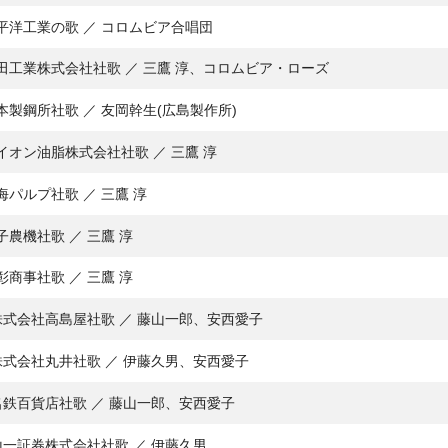
平洋工業の歌 ／ コロムビア合唱団
田工業株式会社社歌 ／ 三鷹 淳、コロムビア・ローズ
本製鋼所社歌 ／ 友岡幹生(広島製作所)
イオン油脂株式会社社歌 ／ 三鷹 淳
海パルプ社歌 ／ 三鷹 淳
子農機社歌 ／ 三鷹 淳
彰商事社歌 ／ 三鷹 淳
株式会社高島屋社歌 ／ 藤山一郎、安西愛子
株式会社丸井社歌 ／ 伊藤久男、安西愛子
名鉄百貨店社歌 ／ 藤山一郎、安西愛子
山一証券株式会社社歌 ／ 伊藤久男