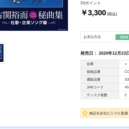
33ポイント
￥3,300
(税込)
お支払方法
発売日：
2020年12月23
在庫
○
規格品番
CO
通販品番
S3
JANコード
45
ディスク枚数
2