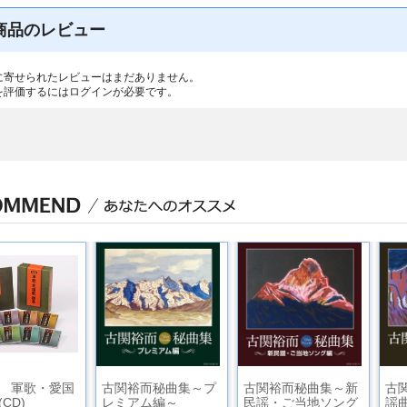
商品のレビュー
に寄せられたレビューはまだありません。
を評価するには
ログイン
が必要です。
 軍歌・愛国
古関裕而秘曲集～プ
古関裕而秘曲集～新
古
CD)
レミアム編～
民謡・ご当地ソング
謡