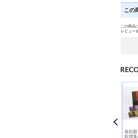
この
この商品
レビュー
傑作集～
古関裕而 戦時下日
古関裕而 昭和日本
復刻盤
爽快ソン
本の歌～愛国の花～
の歌～長崎の鐘～
歌撰集(