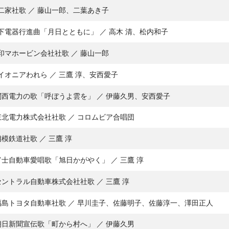
二家社歌 ／ 藤山一郎、二葉あき子
下電器行進曲「月日とともに」 ／ 高木 清、松内和子
印マホービン会社社歌 ／ 藤山一郎
イオニアわれら ／ 三鷹 淳、安西愛子
関西電力の歌「呼ぼうよ雲を」 ／ 伊藤久男、安西愛子
東北電力株式会社社歌 ／ コロムビア合唱団
相模鉄道社歌 ／ 三鷹 淳
富士自動車愛唱歌「旭日かがやく」 ／ 三鷹 淳
セントラル自動車株式会社社歌 ／ 三鷹 淳
福島トヨタ自動車社歌 ／ 早川圭子、佐藤明子、佐藤淳一、澤田正人
朝日新聞宣伝歌「町から村へ」 ／ 伊藤久男