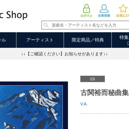
古関裕而秘曲集～社歌・企業ソング編～ | V.A.
特集
ンル
アーティスト
限定商品／特典
↓↓【ご確認ください】お知らせがあります↓↓
古関裕而秘曲
V.A.