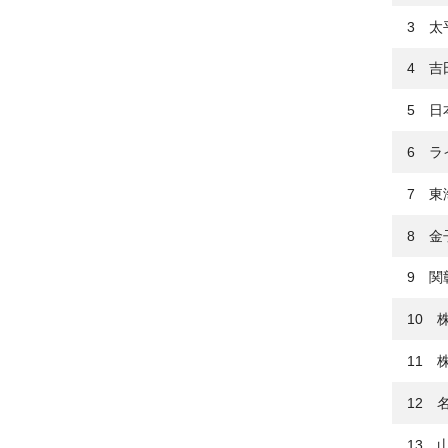
3 太
4 吉
5 日
6 ラ
7 東
8 金
9 関
10 
11 
12 
13 