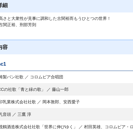
詳細
高さと大衆性が見事に調和した古関裕而もうひとつの世界！
古関正裕、刑部芳則
内容
sc1
崎製パン社歌 ／ コロムビア合唱団
CCの社歌「青と緑の歌」 ／ 藤山一郎
印乳業株式会社社歌 ／ 岡本敦郎、安西愛子
乳音頭 ／ 三鷹 淳
茂鶴酒造株式会社社歌「世界に伸びゆく」 ／ 村田英雄、コロムビア・