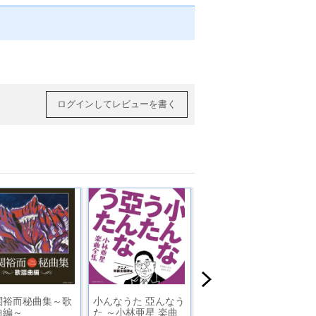
ログインしてレビューを書く
関裕而秘曲集～歌
小んなうた 亞んなう
クレスト1000シリー
曲編～
た ～小林亜星 楽曲
ズ ゆりかごの歌 ～