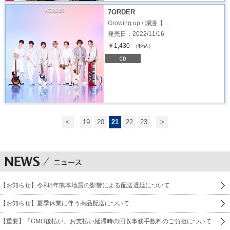
7ORDER
Growing up / 爛漫【 …
発売日：2022/11/16
￥1,430
（税込）
<
19
20
21
22
23
>
【お知らせ】令和8年熊本地震の影響による配送遅延について
【お知らせ】夏季休業に伴う商品配送について
【重要】「GMO後払い」お支払い延滞時の回収事務手数料のご負担について