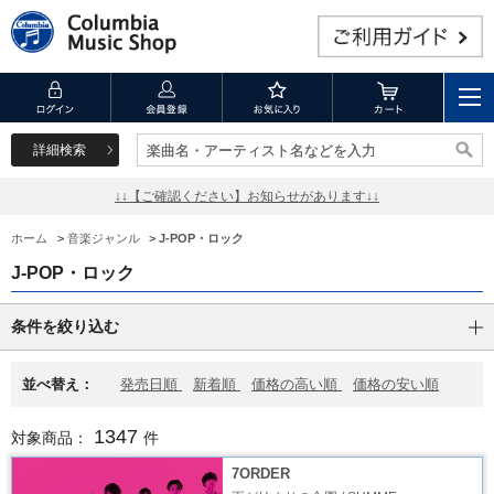
詳細検索
楽曲名・アーティスト名などを入力
楽曲名・アーティスト名などを入力
↓↓【ご確認ください】お知らせがあります↓↓
ホーム
>
音楽ジャンル
>
J-POP・ロック
J-POP・ロック
条件を絞り込む
並べ替え：
発売日順
新着順
価格の高い順
価格の安い順
1347
対象商品：
件
7ORDER