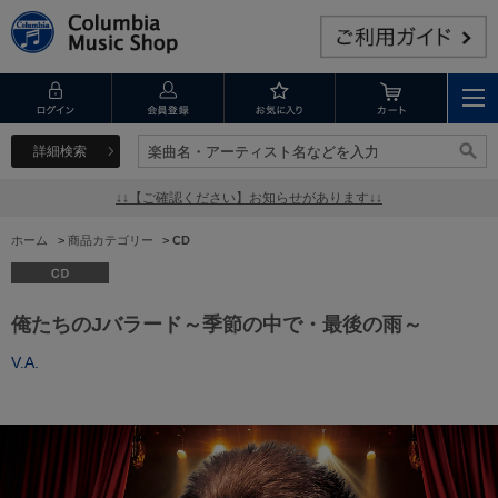
詳細検索
楽曲名・アーティスト名などを入力
楽曲名・アーティスト名などを入力
↓↓【ご確認ください】お知らせがあります↓↓
ホーム
>
商品カテゴリー
>
CD
俺たちのJバラード～季節の中で・最後の雨～
V.A.