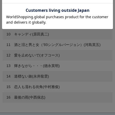
7 ガラス越しに消えた夏(鈴木雅之)
8 街の灯り(堺 正章)
9 初恋(村下孝蔵)
10 キャンディ(原田真二)
11 酒と泪と男と女（’93シングルバージョン）(河島英五)
12 愛を止めないで(オフコース)
13 輝きながら・・・(德永英明)
14 道標ない旅(永井龍雲)
15 恋人も濡れる街角(中村雅俊)
16 最後の雨(中西保志)