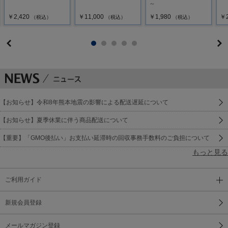
～
￥2,420
￥11,000
￥1,980
￥2
（税込）
（税込）
（税込）
【お知らせ】令和8年熊本地震の影響による配送遅延について
【お知らせ】夏季休業に伴う商品配送について
【重要】「GMO後払い」お支払い延滞時の回収事務手数料のご負担について
もっと見る
ご利用ガイド
新規会員登録
メールマガジン登録