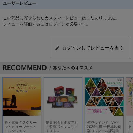
ユーザーレビュー
この商品に寄せられたカスタマーレビューはまだありません。
レビューを評価するには
ログイン
が必要です。
愛と青春のスクリー
夢見る頃をすぎても
佼成ウインドLIVE～
こ
ン・ミュージック・
～歌謡ポップスリク
2026年度 全日本吹奏
ト
コレクション
エスト～
楽コンクール課題曲
ミ