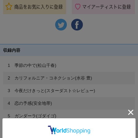
収録内容
1 季節の中で(松山千春)
2 カリフォルニア・コネクション(水谷 豊)
3 今夜だけきっと(スターダスト☆レビュー)
4 恋の予感(安全地帯)
5 ガンダーラ(ゴダイゴ)
6 サボテンの花(財津和夫)