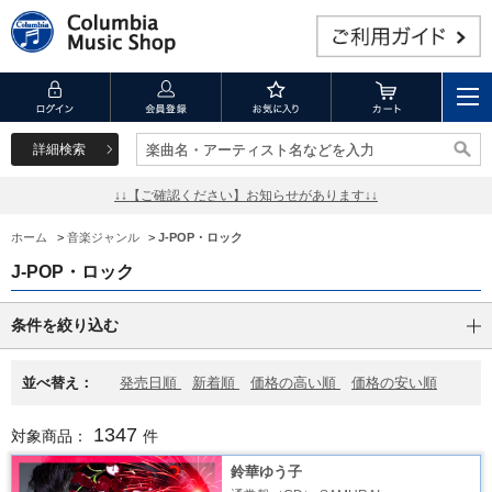
詳細検索
楽曲名・アーティスト名などを入力
楽曲名・アーティスト名などを入力
↓↓【ご確認ください】お知らせがあります↓↓
ホーム
>
音楽ジャンル
>
J-POP・ロック
J-POP・ロック
条件を絞り込む
並べ替え：
発売日順
新着順
価格の高い順
価格の安い順
1347
対象商品：
件
鈴華ゆう子