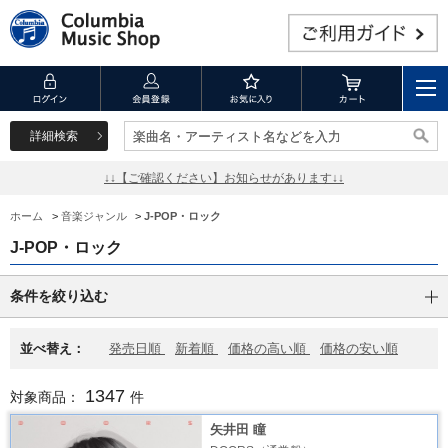
詳細検索
楽曲名・アーティスト名などを入力
楽曲名・アーティスト名などを入力
↓↓【ご確認ください】お知らせがあります↓↓
ホーム
>
音楽ジャンル
>
J-POP・ロック
J-POP・ロック
条件を絞り込む
並べ替え：
発売日順
新着順
価格の高い順
価格の安い順
1347
対象商品：
件
矢井田 瞳