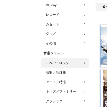
Blu-ray
並
レコード
カセット
グッズ
その他
音楽ジャンル
J-POP・ロック
演歌／歌謡曲
アニメ／特撮
キッズ／ファミリー
クラシック