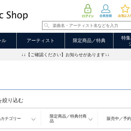
J-POP・ロック 44／68ページ
特集
ンル
アーティスト
限定商品／特典
↓↓【ご確認ください】お知らせがあります↓↓
を絞り込む
限定商品／特典付商
品カテゴリー
販売中／予
品