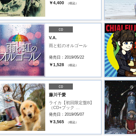
￥4,400
（税込）
V.A.
雨と虹のオルゴール
発売日：2019/05/22
￥1,528
（税込）
藤川千愛
ライカ【初回限定盤B】
（CD+ブック …
発売日：2019/05/07
￥3,565
（税込）