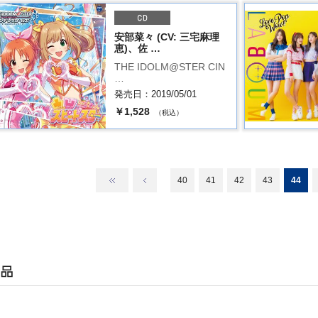
安部菜々 (CV: 三宅麻理
恵)、佐 …
THE IDOLM@STER CIN
…
発売日：2019/05/01
￥1,528
（税込）
40
41
42
43
44