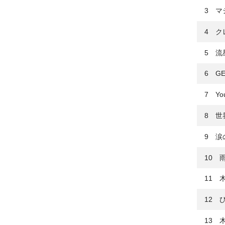
3 マシ
4 ク
5 流
6 GET
7 You
8 世
9 涙
10 
11 
12 ひ
13 