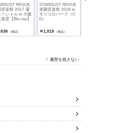
ARDUST REVUE
STARDUST REVUE
STARDUST REVUE
音楽祭 2017 還
楽園音楽祭 2018 in
楽園音楽祭 2019 大
ペシャル in 大阪
モリコロパーク（C
阪城音楽堂（DVD）
楽堂【Blu-ray】
D）
【初回限定盤】
,638
￥1,019
￥6,800
（税込）
（税込）
（税込）
履歴を残さない