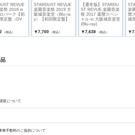
DUST REVUE
STARDUST REVUE
【通常版】STARDU
ST
祭 2018 in
楽園音楽祭 2019 大
ST REVUE 楽園音楽
楽園
ロパーク【初
阪城音楽堂（Blu-ra
祭 2017 還暦スペシ
暦ス
限定盤（DV
y）【初回限定盤】
ャル in 大阪城音楽堂
城音
(Blu-ray)
2
￥7,700
￥7,638
￥7
（税込）
（税込）
（税込）
遅延について
事務手数料のご負担について