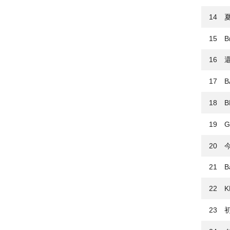
14 
15 Br
16 
17 
18 
19 Go
20 
21 Bab
22 K
23 