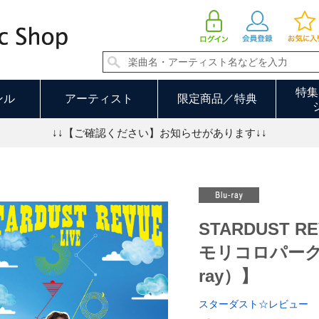
TARDUST REVUE 楽園音楽祭 2018 in モリコロパーク【初回生産限定盤（Blu-ray）】 | スターダスト☆レビ
特集
ンル
アーティスト
限定商品／特典
↓↓【ご確認ください】お知らせがあります↓↓
STARDUST R
モリコロパーク
ray）】
スターダスト☆レビュー