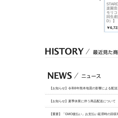
TARDU
Mt.FUJI 楽園音楽祭2
スタ☆レビ2020配信
STAR
E 楽園音楽
021 40th Anniv.スタ
始めました【初回生
楽園音楽
還暦スペシ
ーダスト☆レビュー
産限定盤（Blu-ra
モリコ
大阪城音楽堂
Singles/62 in ステラ
y）】
回生産
シアター（Blu-ray）
D）】
￥7,700
￥8,300
￥6,72
込）
（税込）
（税込）
【お知らせ】令和8年熊本地震の影響による配送
【お知らせ】夏季休業に伴う商品配送について
【重要】「GMO後払い」お支払い延滞時の回収