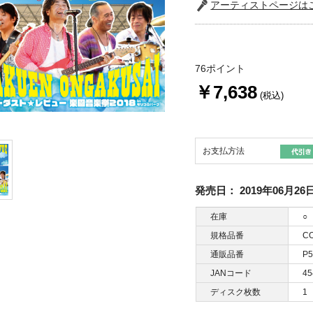
アーティストページは
76ポイント
￥7,638
(税込)
お支払方法
発売日：
2019年06月26
在庫
○
規格品番
CO
通販品番
P5
JANコード
45
ディスク枚数
1