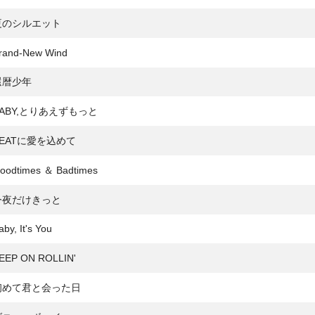
夏のシルエット
and-New Wind
還暦少年
BABY,とりあえずもっと
BEATに愛を込めて
odtimes ＆ Badtimes
今夜だけきっと
y, It's You
EEP ON ROLLIN'
初めて君と会った日