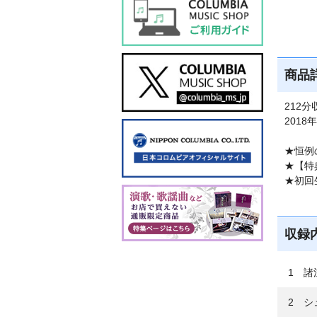
商品
212分
201
★恒例
★【特
★初回
収録
1 諸
2 シ