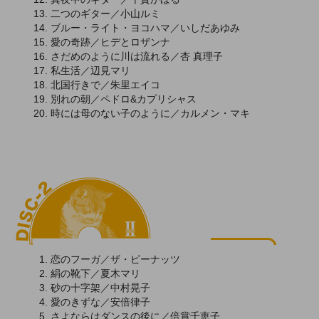
二つのギター／小山ルミ
ブルー・ライト・ヨコハマ／いしだあゆみ
愛の奇跡／ヒデとロザンナ
さだめのように川は流れる／杏 真理子
私生活／辺見マリ
北国行きで／朱里エイコ
別れの朝／ペドロ&カプリシャス
時には母のない子のように／カルメン・マキ
恋のフーガ／ザ・ピーナッツ
絹の靴下／夏木マリ
砂の十字架／中村晃子
愛のきずな／安倍律子
さよならはダンスの後に／倍賞千恵子