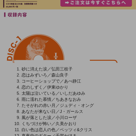
砂に消えた涙／弘田三枝子
恋はみずいろ／森山良子
コーヒーショップで／あべ静江
恋のしずく／伊東ゆかり
太陽は泣いている／いしだあゆみ
雨に濡れた慕情／ちあきなおみ
たそがれの赤い月／ジュディ・オング
あなたが来ない日／J・ガールス
風が落とした涙／小川ローザ
くちづけが怖い／久美かおり
白い色は恋人の色／ベッツィ&クリス
真夜中のギター／千賀かほる