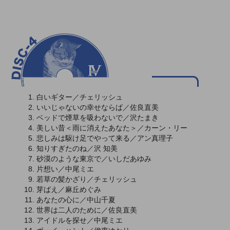
白いギター／チェリッシュ
いいじゃないの幸せならば／佐良直美
ベッドで煙草を吸わないで／沢たまき
美しい昔＜雨に消えたあなた＞／カーン・リー
悲しみは駆け足でやって来る／アン真理子
知りすぎたのね／沢 知美
砂漠のような東京で／いしだあゆみ
片想い／中尾ミエ
若草の髪かざり／チェリッシュ
芽ばえ／麻丘めぐみ
あなたの心に／中山千夏
世界は二人のために／佐良直美
アイドルを探せ／中尾ミエ