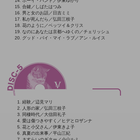
ボーイ・ハント／伊東ゆかり
合鍵／しばたはつみ
男と女のお話／日吉ミミ
私が死んだら／弘田三枝子
花のように／ベッツイ＆クリス
なのにあなたは京都へゆくの／チェリッシュ
グッド・バイ・マイ・ラブ／アン・ルイス
経験／辺見マリ
人形の家／弘田三枝子
同棲時代／大信田礼子
愛は傷つきやすく／ヒデとロザンナ
花と小父さん／伊東きよ子
真夏の出来事／平山三紀
さすらいのギター／小山ルミ