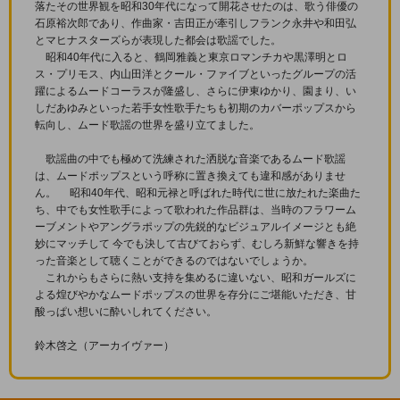
落たその世界観を昭和30年代になって開花させたのは、歌う俳優の
石原裕次郎であり、作曲家・吉田正が牽引しフランク永井や和田弘
とマヒナスターズらが表現した都会は歌謡でした。
昭和40年代に入ると、鶴岡雅義と東京ロマンチカや黒澤明とロ
ス・プリモス、内山田洋とクール・ファイブといったグループの活
躍によるムードコーラスが隆盛し、さらに伊東ゆかり、園まり、い
しだあゆみといった若手女性歌手たちも初期のカバーポップスから
転向し、ムード歌謡の世界を盛り立てました。
歌謡曲の中でも極めて洗練された洒脱な音楽であるムード歌謡
は、ムードポップスという呼称に置き換えても違和感がありませ
ん。 昭和40年代、昭和元禄と呼ばれた時代に世に放たれた楽曲た
ち、中でも女性歌手によって歌われた作品群は、当時のフラワーム
ーブメントやアングラポップの先鋭的なビジュアルイメージとも絶
妙にマッチして 今でも決して古びておらず、むしろ新鮮な響きを持
った音楽として聴くことができるのではないでしょうか。
これからもさらに熱い支持を集めるに違いない、昭和ガールズに
よる煌びやかなムードポップスの世界を存分にご堪能いただき、甘
酸っぱい想いに酔いしれてください。
鈴木啓之（アーカイヴァー）