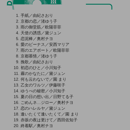
手紙／由紀さおり
京都の恋／渚ゆう子
雨の御堂筋／欧陽菲菲
天使の誘惑／黛ジュン
恋泥棒／奥村チヨ
愛のビーナス／安西マリア
雨のエアポート／欧陽菲菲
京都慕情／渚ゆう子
挽歌／由紀さおり
初恋のひと／小川知子
霧のかなたに／黛ジュン
何も云わないで／園 まり
乙女のワルツ／伊藤咲子
ゆうべの秘密／小川知子
夏の日の想い出／日野てる子
ごめんネ…ジロー／奥村チヨ
恋のハレルヤ／黛ジュン
逢いたくて逢いたくて／園 まり
赤坂の夜は更けて／西田佐知子
終着駅／奥村チヨ