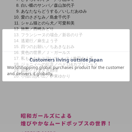
白い蝶のサンバ／森山加代子
あなたならどうする／いしだあゆみ
愛のさざなみ／島倉千代子
シャム猫とのら犬／可愛和美
旅愁／西崎みどり
フランシーヌの場合／新谷のり子
逃避行／麻生よう子
四つのお願い／ちあきなおみ
黄色の世界／Ｊ・ガールス
私もあなたと泣いていい?／兼田みえ子
ジョニィへの伝言／ペドロ&カプリシャス
面影／しまざき由理
小指の想い出／伊東ゆかり