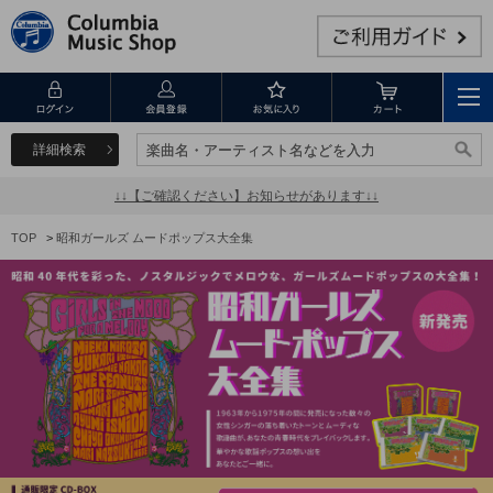
詳細検索
楽曲名・アーティスト名などを入力
楽曲名・アーティスト名などを入力
↓↓【ご確認ください】お知らせがあります↓↓
TOP
>
昭和ガールズ ムードポップス大全集