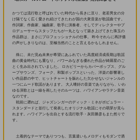
かつては流行歌と呼ばれていた時代から長きに亘り、老若男女の分
け隔てなく広く愛され続けてきたわが国の大衆音楽が歌謡曲です。
作詞家、作曲家、編曲家、歌手に演奏者、そしてディレクターやプ
ロデューサーらスタッフたちが一丸となって築き上げてきた珠玉の
作品群は、まさにプロフェッショナルの仕事。 昨今それらに再評価
の声がしきりなのは、至極当然のことと言えるかもしれません。
殊に、未だ見ぬ未来が希望にあふれていた高度経済成長期は歌謡
曲の黄金時代にも重なり、パワーみなぎる優れた作品が綺羅星のご
とく生み出されていました。 ロカビリーからカバーポップス、グル
ープサウンズ、フォーク、和製ポップスといった、洋楽の影響著し
い作品群の中で、ヒットチャートを賑わした欠かせないジャンルの
一つにムード歌謡があります。 大人嗜好の音楽でありながら、いわ
ゆる演歌とは一線を画したそのルーツは、ハワイアンやラテン音楽
なのです。
戦前に遡れば、ジャズシンガーのディック・ミネがポピュラー・
スタンダードと並行して発表したオリジナル歌謡にその萌芽が見ら
れます。ハワイアンを出自とする流行歌手・灰田勝彦もまた然りで
す。
土着的なテーマでありつつも、言葉遣いもメロディもモダンで洒