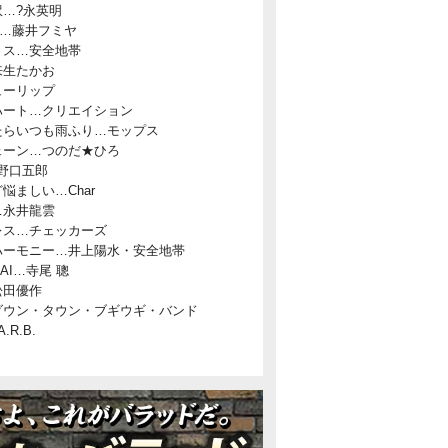
…?永英明
VE…藤井フミヤ
リス…安全地帯
来生たかお
ューリップ
ハート…クリエイション
たらいつも雨ふり…モップス
ェーン…つのだ★ひろ
…野口五郎
悩ましい…Char
…永井龍雲
レス…チェッカーズ
ハーモニー…井上陽水・安全地帯
RAI…寺尾 聰
松田優作
ダウン・タウン・ブギウギ・バンド
.R.B.