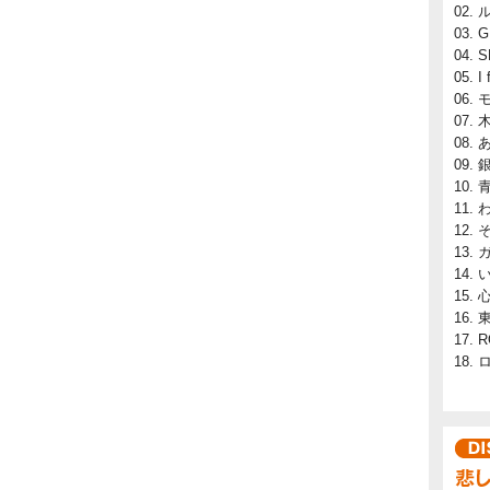
ル
G
S
I
R