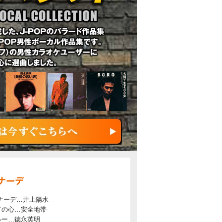
ナーデ…井上陽水
ドの心…安全地帯
ルー…徳永英明