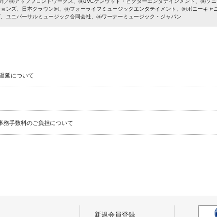
協力／㈱アップフロントワークス、㈱JVCケンウッド・ビクターエンタテインメント、㈱ソ
ションズ、日本クラウン㈱、㈱フォーライフミュージックエンタテイメント、㈱ポニーキャ
グ、ユニバーサルミュージック合同会社、㈱ワーナーミュージック・ジャパン
遅延について
事務手数料のご負担について
新規会員登録