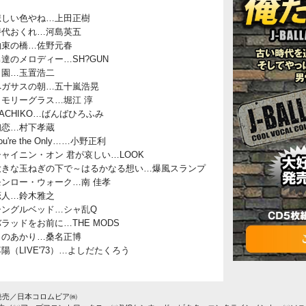
悲しい色やね…上田正樹
時代おくれ…河島英五
約束の橋…佐野元春
男達のメロディー…SH?GUN
田園…玉置浩二
ペガサスの朝…五十嵐浩晃
メモリーグラス…堀江 淳
ACHIKO…ばんばひろふみ
初恋…村下孝蔵
ou're the Only……小野正利
シャイニン・オン 君が哀しい…LOOK
大きな玉ねぎの下で～はるかなる想い…爆風スランプ
モンロー・ウォーク…南 佳孝
恋人…鈴木雅之
シングルベッド…シャ乱Q
ラッドをお前に…THE MODS
月のあかり…桑名正博
陽（LIVE'73）…よしだたくろう
発売／日本コロムビア㈱