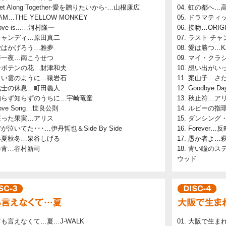
et Along Together-愛を贈りたいから-…山根康広
虹の都へ…高
AM…THE YELLOW MONKEY
ドラマティ
ove is...…河村隆一
接吻…ORIGI
キャンディ…原田真二
ラスト チャンス
愛はかげろう…雅夢
愛は勝つ…K
夢一夜…南こうせつ
マイ・クラシ
サボテンの花…財津和夫
想い出がいっ
白い雲のように…猿岩石
案山子…さ
戦士の休息…町田義人
Goodbye 
知らず知らずのうちに…宇崎竜童
秋止符…ア
ove Song…世良公則
ルビーの指環
狂った果実…アリス
ダンシング
が泣いてた･･･…伊丹哲也＆Side By Side
Forever…反町
春夏秋冬…泉谷しげる
愚か者よ…
群青…谷村新司
青い瞳のステ
ウッド
何も言えなくて…夏…J-WALK
大阪で生まれ