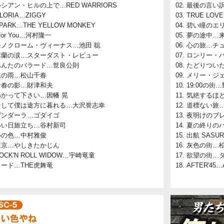
シアン・ヒルの上で…RED WARRIORS
最後の言い訳
LORIA…ZIGGY
TRUE LO
PARK…THE YELLOW MONKEY
碧い瞳のエ
 for You…河村隆一
夢の途中…
モノクローム・ヴィーナス…池田 聡
心の旅…チ
木蘭の涙…スターダスト・レビュー
ロンリー・
あんたのバラード…世良公則
たどりつい
銀の雨…松山千春
メリー・ジ
青春の影…財津和夫
19:00の街
わかって下さい…因幡 晃
気絶するほど
そして僕は途方に暮れる…大沢誉志幸
道標ない旅
ガンダーラ…ゴダイゴ
夜明けのブ
いい日旅立ち…谷村新司
夏の終りの
心の色…中村雅俊
出航 SASU
東京…やしきたかじん
灰色の街…
OCK'N ROLL WIDOW…宇崎竜童
欲望の街…
ロード…THE虎舞竜
AFTER'45…A