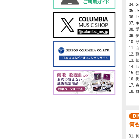
G
J
L
L
街