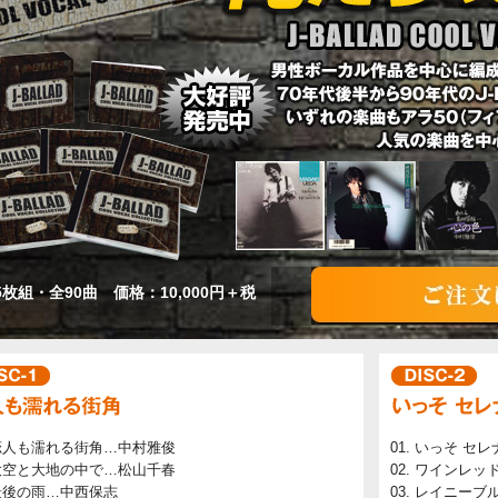
5枚組・全90曲 価格：10,000円＋税
恋人も濡れる街角…中村雅俊
いっそ セレ
大空と大地の中で…松山千春
ワインレッ
最後の雨…中西保志
レイニーブ