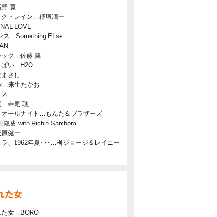
野 寛
ック・レイン…稲垣潤一
NAL LOVE
…Something ELse
AN
ック…佐藤 隆
ぱい…H2O
だまさし
Day…来生たかお
リス
…寺尾 聰
・オールナイト…もんた＆ブラザーズ
隆史 with Richie Sambora
萩原健一
ラ、1962年夏･･･…柳ジョージ＆レイニー
た女…BORO