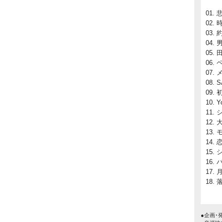
S
Y
バ
落
●企画･